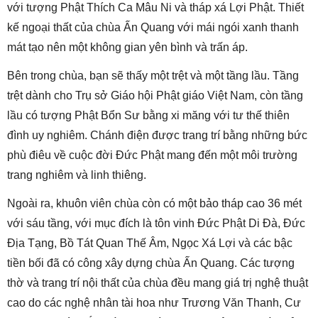
với tượng Phật Thích Ca Mâu Ni và tháp xá Lợi Phật. Thiết
kế ngoại thất của chùa Ấn Quang với mái ngói xanh thanh
mát tạo nên một không gian yên bình và trấn áp.
Bên trong chùa, bạn sẽ thấy một trệt và một tầng lầu. Tầng
trệt dành cho Trụ sở Giáo hội Phật giáo Việt Nam, còn tầng
lầu có tượng Phật Bổn Sư bằng xi măng với tư thế thiên
đình uy nghiêm. Chánh điện được trang trí bằng những bức
phù điêu về cuộc đời Đức Phật mang đến một môi trường
trang nghiêm và linh thiêng.
Ngoài ra, khuôn viên chùa còn có một bảo tháp cao 36 mét
với sáu tầng, với mục đích là tôn vinh Đức Phật Di Đà, Đức
Địa Tạng, Bồ Tát Quan Thế Âm, Ngọc Xá Lợi và các bậc
tiền bối đã có công xây dựng chùa Ấn Quang. Các tượng
thờ và trang trí nội thất của chùa đều mang giá trị nghệ thuật
cao do các nghệ nhân tài hoa như Trương Văn Thanh, Cư