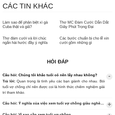
CÁC TIN KHÁC
Làm sao để phân biệt xì gà
Thơ MC Đám Cưới: Dẫn Dắt
Cuba thật và giả?
Giây Phút Trọng Đại
Thơ đám cưới và lời chúc
Các bước chuẩn bị cho lễ xin
ngắn hài hước đầy ý nghĩa
cưới gồm những gì
HỎI ĐÁP
Câu hỏi: Chúng tôi khắc tuổi có nên lấy nhau không?
Trả lời:
Quan trọng là tình yêu các bạn giành cho nhau. Bói
tuổi vợ chồng chỉ nên được coi là hình thức chiêm nghiệm giải
trí tham khảo.
Câu hỏi: Ý nghĩa của việc xem tuổi vợ chồng giàu nghèo?
Câu hỏi: Vì sao cần xem tuổi vợ chồng