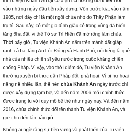
thì Tu viện Khánh An lại có diện tích tương đối khiêm tốn
vào những ngày đầu tiên xây dựng. Vốn trước kia, vào năm
1905, nơi đây chỉ là một ngôi chùa nhỏ do Thầy Phận làm
trụ trì. Sau này, có một gia đình giàu có trong vùng đã hiến
tặng 6ha đất, vì thế Tổ sư Trí Hiền đã mở rộng làm chùa.
Thời bấy giờ, Tu viện Khánh An nằm trên mảnh đất giáp
ranh cả hai làng An Lộc Đông và Hanh Phú, nổi tiếng là quê
nhà của nhiều chiến sĩ yêu nước trong cuộc kháng chiến
chống Pháp. Vì vậy, vào thời điểm đó, Tu viện Khánh An
thường xuyên bị thực dân Pháp đốt, phá hoại. Vì bị hư hoại
nặng nề nhiều lần, thế nên
chùa Khánh An
ngày trước chỉ
được xây dựng tạm bợ, và đến năm 2006 mới chính thức
được trùng tu với quy mô bề thế như ngày nay. Và đến năm
2016, chùa chính thức đổi tên thành Tu viện Khánh An, và
giữ cho đến tận bây giờ.
Không ai ngờ rằng sự bền vững và phát triển của Tu viện