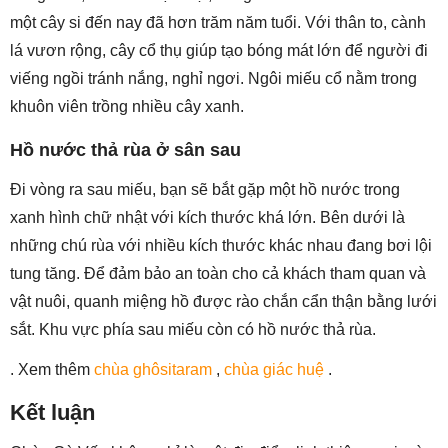
một cây si đến nay đã hơn trăm năm tuổi. Với thân to, cành
lá vươn rộng, cây cổ thụ giúp tạo bóng mát lớn để người đi
viếng ngồi tránh nắng, nghỉ ngơi. Ngôi miếu cổ nằm trong
khuôn viên trồng nhiều cây xanh.
Hồ nước thả rùa ở sân sau
Đi vòng ra sau miếu, bạn sẽ bắt gặp một hồ nước trong
xanh hình chữ nhật với kích thước khá lớn. Bên dưới là
những chú rùa với nhiều kích thước khác nhau đang bơi lội
tung tăng. Để đảm bảo an toàn cho cả khách tham quan và
vật nuôi, quanh miệng hồ được rào chắn cẩn thận bằng lưới
sắt. Khu vực phía sau miếu còn có hồ nước thả rùa.
. Xem thêm
chùa ghôsitaram
,
chùa giác huệ
.
Kết luận