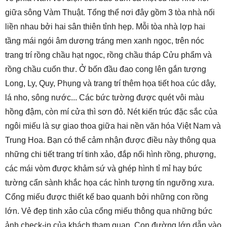
giữa sông Vàm Thuật. Tổng thể nơi đây gồm 3 tòa nhà nối
liền nhau bởi hai sân thiên tỉnh hẹp. Mỗi tòa nhà lợp hai
tầng mái ngói âm dương tráng men xanh ngọc, trên nóc
trang trí rồng chầu hạt ngọc, rồng chầu tháp Cửu phẩm và
rồng chầu cuốn thư. Ở bốn đầu đao cong lên gắn tượng
Long, Ly, Quy, Phụng và trang trí thêm họa tiết hoa cúc dây,
lá nho, sông nước... Các bức tường được quét vôi màu
hồng đậm, còn mí cửa thì sơn đỏ. Nét kiến trúc đặc sắc của
ngôi miếu là sự giao thoa giữa hai nền văn hóa Việt Nam và
Trung Hoa. Bạn có thể cảm nhận được điều này thông qua
những chi tiết trang trí tinh xảo, đắp nổi hình rồng, phượng,
các mái vòm được khảm sứ và ghép hình tỉ mỉ hay bức
tường cẩn sành khắc họa các hình tượng tín ngưỡng xưa.
Cổng miếu được thiết kế bao quanh bởi những con rồng
lớn. Vẻ đẹp tinh xảo của cổng miếu thông qua những bức
ảnh check-in của khách tham quan. Con đường lớn dẫn vào