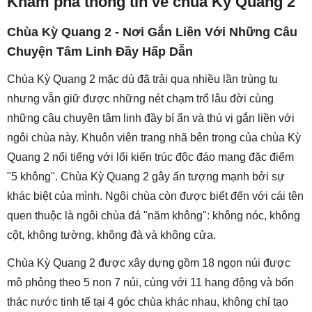
Khám phá thông tin về chùa Kỳ Quang 2
Chùa Kỳ Quang 2 - Nơi Gắn Liền Với Những Câu
Chuyện Tâm Linh Đầy Hấp Dẫn
Chùa Kỳ Quang 2 mặc dù đã trải qua nhiều lần trùng tu
nhưng vẫn giữ được những nét chạm trổ lâu đời cùng
những câu chuyện tâm linh đầy bí ẩn và thú vị gắn liền với
ngôi chùa này. Khuôn viên trang nhã bên trong của chùa Kỳ
Quang 2 nổi tiếng với lối kiến trúc độc đáo mang đặc điểm
"5 không". Chùa Kỳ Quang 2 gây ấn tượng mạnh bởi sự
khác biệt của mình. Ngôi chùa còn được biết đến với cái tên
quen thuộc là ngôi chùa đá "năm không": không nóc, không
cột, không tường, không đà và không cửa.
Chùa Kỳ Quang 2 được xây dựng gồm 18 ngọn núi được
mô phỏng theo 5 non 7 núi, cùng với 11 hang động và bốn
thác nước tinh tế tại 4 góc chùa khác nhau, không chỉ tạo