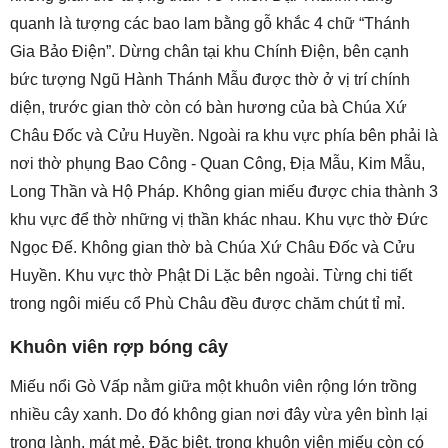
quanh là tượng các bao lam bằng gỗ khắc 4 chữ “Thánh
Gia Bảo Điện”. Dừng chân tại khu Chính Điện, bên cạnh
bức tượng Ngũ Hành Thánh Mẫu được thờ ở vị trí chính
diện, trước gian thờ còn có bàn hương của bà Chúa Xứ
Châu Đốc và Cửu Huyền. Ngoài ra khu vực phía bên phải là
nơi thờ phụng Bao Công - Quan Công, Địa Mẫu, Kim Mẫu,
Long Thần và Hộ Pháp. Không gian miếu được chia thành 3
khu vực để thờ những vị thần khác nhau. Khu vực thờ Đức
Ngọc Đế. Không gian thờ bà Chúa Xứ Châu Đốc và Cửu
Huyền. Khu vực thờ Phật Di Lặc bên ngoài. Từng chi tiết
trong ngôi miếu cổ Phù Châu đều được chăm chút tỉ mỉ.
Khuôn viên rợp bóng cây
Miếu nổi Gò Vấp nằm giữa một khuôn viên rộng lớn trồng
nhiều cây xanh. Do đó không gian nơi đây vừa yên bình lại
trong lành, mát mẻ. Đặc biệt, trong khuôn viên miếu còn có