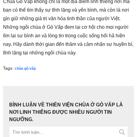
Chùa Gò Vấp không chỉ là một địa điểm linh thiêng nơi mà
bạn có thể tìm thấy sự tĩnh lặng và yên bình, mà còn là nơi
gìn giữ những giá trị văn hóa tinh thần của người Việt.
Những ngôi chùa ở Gò Vấp đem lại cơ hội cho mọi người
tìm lại sự bình an và lòng tin trong cuộc sống hối hả hiện
nay. Hãy dành thời gian đến thăm và cảm nhận sự huyền bí,
tĩnh lặng tại những ngôi chùa này.
Tags:
chùa gò vấp
BÌNH LUẬN VỀ THIỀN VIỆN CHÙA Ở GÒ VẤP LÀ
NƠI LINH THIÊNG ĐƯỢC NHIỀU NGƯỜI TIN
NGƯỠNG.