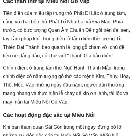
Các thần thờ tại Miếu Nổi Gò Vấp
Tiền điện của miếu tập trung thờ Phật Di Lặc ở trung tâm,
cùng với hai bên thờ Phật Tổ Như Lai và Địa Mẫu. Phía
trước, có bức tượng Quan Âm Chuẩn Đề ngồi trên đài sen,
tay cầm pháp khí. Trung điện: ở tâm điểm thờ tượng Tề
Thiên Đại Thánh, bao quanh là lọng gỗ chạm với chủ đề
tiên nữ dâng đào, có chữ viết “Thánh Gia bảo điện”.
Chính điện: ở trung tâm thờ Ngũ Hành Thánh Mẫu, trong
chính điện có năm tượng gỗ thờ các mệnh Kim, Thủy, Hỏa,
Thổ, Mộc. Vào những ngày đầu năm, người dân thường
mang nhang và thực hiện lễ chay để xin ơn lành, tài lộc và
may mắn tại Miếu Nổi Gò Vấp.
Các hoạt động đặc sắc tại Miếu Nổi
Khi bạn tham quan Sài Gòn trong một ngày, đừng bỏ lỡ
những sự kiện độc đáo tại Miếu Nổi Gò Vấp. Miếu Nổi