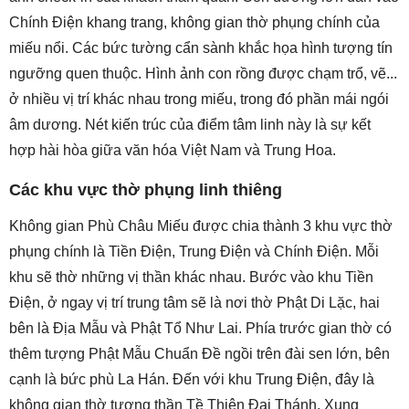
Chính Điện khang trang, không gian thờ phụng chính của
miếu nổi. Các bức tường cẩn sành khắc họa hình tượng tín
ngưỡng quen thuộc. Hình ảnh con rồng được chạm trổ, vẽ...
ở nhiều vị trí khác nhau trong miếu, trong đó phần mái ngói
âm dương. Nét kiến trúc của điểm tâm linh này là sự kết
hợp hài hòa giữa văn hóa Việt Nam và Trung Hoa.
Các khu vực thờ phụng linh thiêng
Không gian Phù Châu Miếu được chia thành 3 khu vực thờ
phụng chính là Tiền Điện, Trung Điện và Chính Điện. Mỗi
khu sẽ thờ những vị thần khác nhau. Bước vào khu Tiền
Điện, ở ngay vị trí trung tâm sẽ là nơi thờ Phật Di Lặc, hai
bên là Địa Mẫu và Phật Tổ Như Lai. Phía trước gian thờ có
thêm tượng Phật Mẫu Chuẩn Đề ngồi trên đài sen lớn, bên
cạnh là bức phù La Hán. Đến với khu Trung Điện, đây là
không gian thờ tượng thần Tề Thiên Đại Thánh. Xung