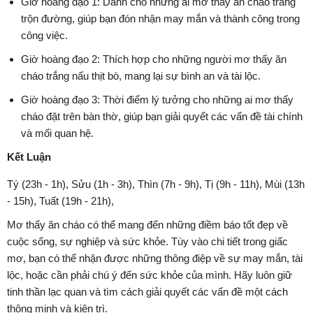
Giờ hoàng đạo 1: Dành cho những ai mơ thấy ăn cháo trắng
trộn đường, giúp bạn đón nhận may mắn và thành công trong
công việc.
Giờ hoàng đạo 2: Thích hợp cho những người mơ thấy ăn
cháo trắng nấu thịt bò, mang lại sự bình an và tài lộc.
Giờ hoàng đạo 3: Thời điểm lý tưởng cho những ai mơ thấy
cháo đặt trên bàn thờ, giúp bạn giải quyết các vấn đề tài chính
và mối quan hệ.
Kết Luận
Tý (23h - 1h), Sửu (1h - 3h), Thìn (7h - 9h), Tị (9h - 11h), Mùi (13h
- 15h), Tuất (19h - 21h),
Mơ thấy ăn cháo có thể mang đến những điềm báo tốt đẹp về
cuộc sống, sự nghiệp và sức khỏe. Tùy vào chi tiết trong giấc
mơ, bạn có thể nhận được những thông điệp về sự may mắn, tài
lộc, hoặc cần phải chú ý đến sức khỏe của mình. Hãy luôn giữ
tinh thần lạc quan và tìm cách giải quyết các vấn đề một cách
thông minh và kiên trì.