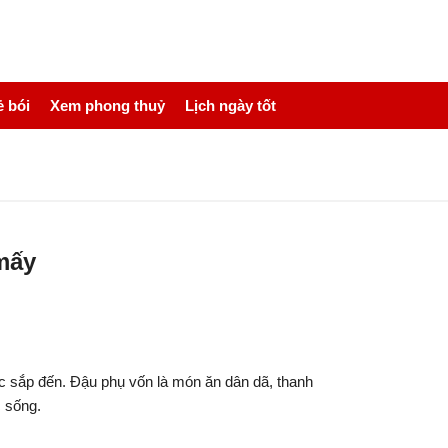
 bói
Xem phong thuỷ
Lịch ngày tốt
mấy
c sắp đến. Đậu phụ vốn là món ăn dân dã, thanh
c sống.