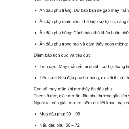
Ăn đậu phụ trắng: Dự báo bạn sẽ gặp may mắn, 
Ăn đậu phụ rán/chiên: Thể hiện sự tự tin, năng
Ăn đậu phụ hỏng: Cảnh báo khó khăn hoặc những
Ăn đậu phụ trong mơ và cảm thấy ngon miệng: 
Điềm báo tích cực và tiêu cực
Tích cực: May mắn về tài chính, cơ hội thăng ti
Tiêu cực: Nếu đậu phụ hư hỏng, rơi vãi thì có t
Con số may mắn khi mơ thấy ăn đậu phụ
Theo sổ mơ, giấc mơ ăn đậu phụ thường gắn liền v
Ngoài ra, nếu giấc mơ có thêm chi tiết khác, bạn 
Mua đậu phụ: 39 – 08
Nấu đậu phụ: 56 – 72