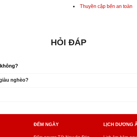
Thuyền cập bến an toàn
HỎI ĐÁP
u không?
 giàu nghèo?
ĐẾM NGÀY
LỊCH DƯƠNG 