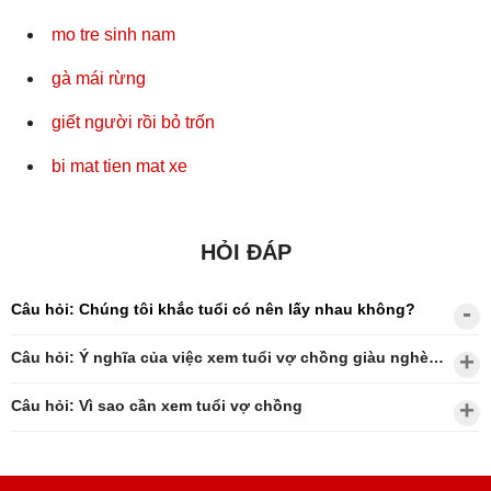
mo tre sinh nam
gà mái rừng
giết người rồi bỏ trốn
bi mat tien mat xe
HỎI ĐÁP
Câu hỏi: Chúng tôi khắc tuổi có nên lấy nhau không?
Câu hỏi: Ý nghĩa của việc xem tuổi vợ chồng giàu nghèo?
Câu hỏi: Vì sao cần xem tuổi vợ chồng