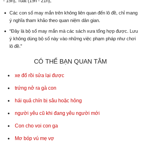
- 15h), Tuất (19h - 21h),
Các con số may mắn trên không liên quan đến lô đề, chỉ mang
ý nghĩa tham khảo theo quan niệm dân gian.
“Đây là bộ số may mắn mà các sách xưa tổng hợp được. Lưu
ý không dùng bộ số này vào những việc phạm pháp như chơi
lô đề.”
CÓ THỂ BẠN QUAN TÂM
xe đổ rồi sửa lại được
trứng nở ra gà con
hái quả chín bị sâu hoặc hỏng
người yêu cũ khi đang yêu người mới
Con cho voi con ga
Mơ bóp vú mẹ vợ