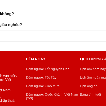
u không?
 giàu nghèo?
ĐẾM NGÀY
LỊCH DƯƠNG 
Đếm ngược Tết Nguyên Đán
Lịch âm hôm nay
ch vạn niên,
Đếm ngược Tết Tây
Lịch âm ngày ma
ời Việt
Đếm ngược Giao thừa
Lịch ông đồ
iệt Nam
Đếm ngược Quốc Khánh Việt Nam
Bảng tính tuổi
.
(2/9)
chấp thuận