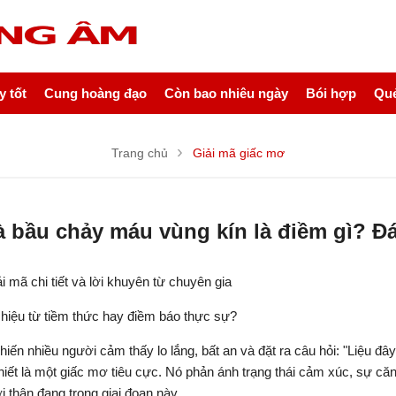
 tốt
Cung hoàng đạo
Còn bao nhiêu ngày
Bói hợp
Quẻ
Trang chủ
Giải mã giấc mơ
à bầu chảy máu vùng kín là điềm gì? Đ
 mã chi tiết và lời khuyên từ chuyên gia
hiệu từ tiềm thức hay điềm báo thực sự?
n nhiều người cảm thấy lo lắng, bất an và đặt ra câu hỏi: "Liệu đây
thiết là một giấc mơ tiêu cực. Nó phản ánh trạng thái cảm xúc, sự că
 thân đang trong giai đoạn này.