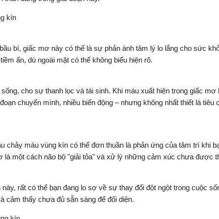
g kín
ầu bí, giấc mơ này có thể là sự phản ánh tâm lý lo lắng cho sức k
tiềm ẩn, dù ngoài mặt có thể không biểu hiện rõ.
ống, cho sự thanh lọc và tái sinh. Khi máu xuất hiện trong giấc mơ 
đoạn chuyển mình, nhiều biến động – nhưng không nhất thiết là tiêu 
hảy máu vùng kín có thể đơn thuần là phản ứng của tâm trí khi bạn 
là một cách não bộ "giải tỏa" và xử lý những cảm xúc chưa được th
ày, rất có thể bạn đang lo sợ về sự thay đổi đột ngột trong cuộc 
 và cảm thấy chưa đủ sẵn sàng để đối diện.
ng kín