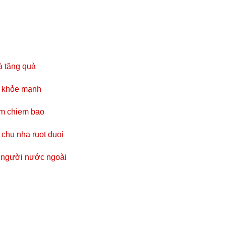
à tặng quà
n khỏe mạnh
em chiem bao
chu nha ruot duoi
ới người nước ngoài