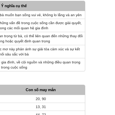
Ý nghĩa cụ thể
bà muốn bạn sống vui vẻ, không lo lắng và an yên
hững vấn đề trong cuộc sống cần được giải quyết,
trong các mối quan hệ gia đình
n trọng từ bà, có thể liên quan đến những thay đổi
ống hoặc quyết định quan trọng
ấc mơ này phản ánh sự giải tỏa cảm xúc và sự kết
nối sâu sắc với bà
 gia đình, về cội nguồn và những điều quan trọng
trong cuộc sống
Con số may mắn
20, 90
13, 31
44, 72