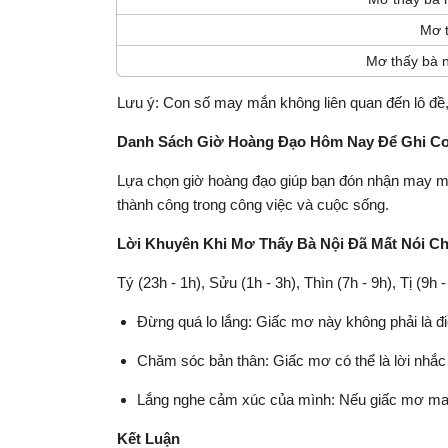
Mơ t
Mơ thấy bà n
Lưu ý: Con số may mắn không liên quan đến lô đề,
Danh Sách Giờ Hoàng Đạo Hôm Nay Để Ghi C
Lựa chọn giờ hoàng đạo giúp bạn đón nhận may mắ
thành công trong công việc và cuộc sống.
Lời Khuyên Khi Mơ Thấy Bà Nội Đã Mất Nói C
Tý (23h - 1h), Sửu (1h - 3h), Thìn (7h - 9h), Tị (9h 
Đừng quá lo lắng: Giấc mơ này không phải là đ
Chăm sóc bản thân: Giấc mơ có thể là lời nhắc
Lắng nghe cảm xúc của mình: Nếu giấc mơ mang đ
Kết Luận