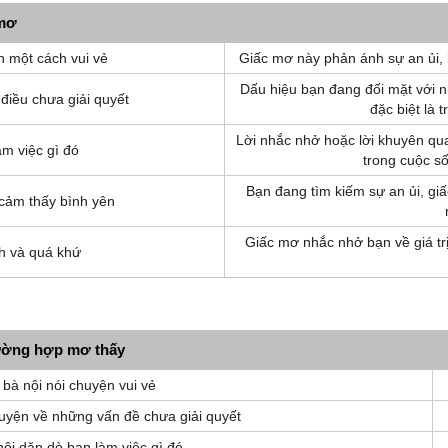
 mơ
n một cách vui vẻ
Giấc mơ này phản ánh sự an ủi, 
Dấu hiệu bạn đang đối mặt với n
điều chưa giải quyết
đặc biệt là 
Lời nhắc nhở hoặc lời khuyên qua
m việc gì đó
trong cuộc s
Bạn đang tìm kiếm sự an ủi, gi
 cảm thấy bình yên
Giấc mơ nhắc nhở bạn về giá trị
nh và quá khứ
ường hợp mơ thấy
bà nội nói chuyện vui vẻ
huyện về những vấn đề chưa giải quyết
ội dặn dò bạn làm việc gì đó