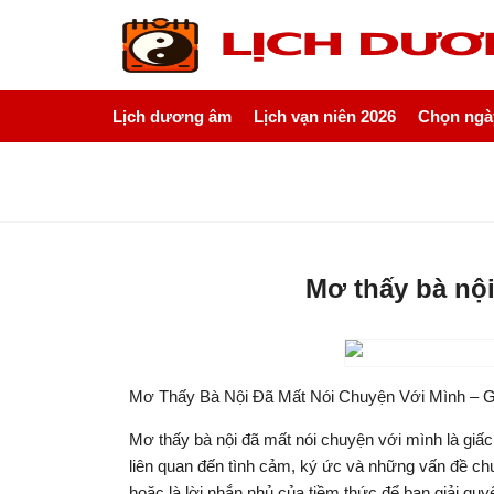
Lịch dương âm
Lịch vạn niên 2026
Chọn ngày
Mơ thấy bà nội
Mơ Thấy Bà Nội Đã Mất Nói Chuyện Với Mình – G
Mơ thấy bà nội đã mất nói chuyện với mình là giấc
liên quan đến tình cảm, ký ức và những vấn đề ch
hoặc là lời nhắn nhủ của tiềm thức để bạn giải qu