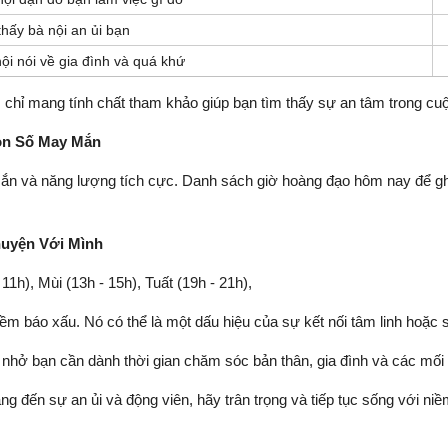
hấy bà nội an ủi bạn
ội nói về gia đình và quá khứ
 chỉ mang tính chất tham khảo giúp bạn tìm thấy sự an tâm trong cu
on Số May Mắn
n và năng lượng tích cực. Danh sách giờ hoàng đạo hôm nay để ghi
huyện Với Mình
- 11h), Mùi (13h - 15h), Tuất (19h - 21h),
iềm báo xấu. Nó có thể là một dấu hiệu của sự kết nối tâm linh hoặc
 nhở bạn cần dành thời gian chăm sóc bản thân, gia đình và các mối
ến sự an ủi và động viên, hãy trân trọng và tiếp tục sống với niềm