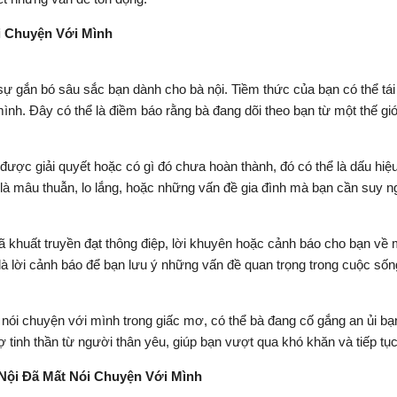
i Chuyện Với Mình
sự gắn bó sâu sắc bạn dành cho bà nội. Tiềm thức của bạn có thể tái
ình. Đây có thể là điềm báo rằng bà đang dõi theo bạn từ một thế giớ
 được giải quyết hoặc có gì đó chưa hoàn thành, đó có thể là dấu h
là mâu thuẫn, lo lắng, hoặc những vấn đề gia đình mà bạn cần suy ng
 khuất truyền đạt thông điệp, lời khuyên hoặc cảnh báo cho bạn về 
 là lời cảnh báo để bạn lưu ý những vấn đề quan trọng trong cuộc sống
 nói chuyện với mình trong giấc mơ, có thể bà đang cố gắng an ủi bạ
rợ tinh thần từ người thân yêu, giúp bạn vượt qua khó khăn và tiếp 
Nội Đã Mất Nói Chuyện Với Mình