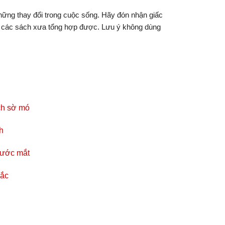
hững thay đổi trong cuộc sống. Hãy đón nhận giấc
à các sách xưa tổng hợp được. Lưu ý không dùng
ích sờ mó
h
nước mắt
đắc