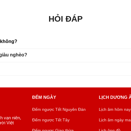
HỎI ĐÁP
u không?
 giàu nghèo?
ĐẾM NGÀY
LỊCH DƯƠNG 
Đếm ngược Tết Nguyên Đán
Lịch âm hôm nay
ch vạn niên,
Đếm ngược Tết Tây
Lịch âm ngày ma
ời Việt
Đếm ngược Giao thừa
Lịch ông đồ