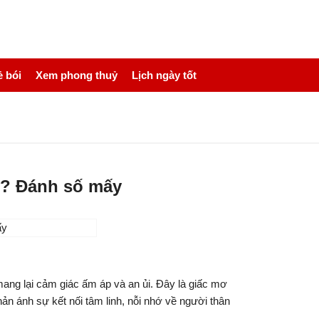
 bói
Xem phong thuỷ
Lịch ngày tốt
gì? Đánh số mấy
mang lại cảm giác ấm áp và an ủi. Đây là giấc mơ
n ánh sự kết nối tâm linh, nỗi nhớ về người thân