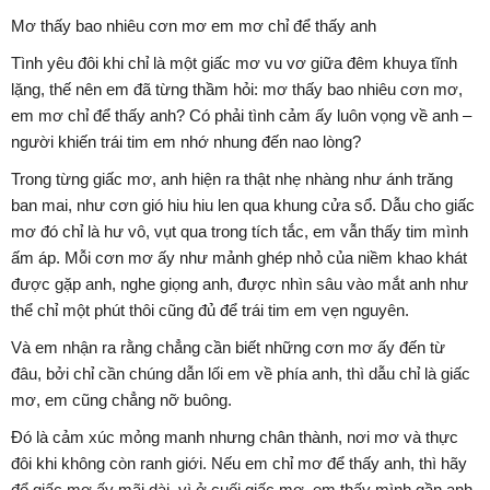
Mơ thấy bao nhiêu cơn mơ em mơ chỉ để thấy anh
Tình yêu đôi khi chỉ là một giấc mơ vu vơ giữa đêm khuya tĩnh
lặng, thế nên em đã từng thầm hỏi: mơ thấy bao nhiêu cơn mơ,
em mơ chỉ để thấy anh? Có phải tình cảm ấy luôn vọng về anh –
người khiến trái tim em nhớ nhung đến nao lòng?
Trong từng giấc mơ, anh hiện ra thật nhẹ nhàng như ánh trăng
ban mai, như cơn gió hiu hiu len qua khung cửa sổ. Dẫu cho giấc
mơ đó chỉ là hư vô, vụt qua trong tích tắc, em vẫn thấy tim mình
ấm áp. Mỗi cơn mơ ấy như mảnh ghép nhỏ của niềm khao khát
được gặp anh, nghe giọng anh, được nhìn sâu vào mắt anh như
thể chỉ một phút thôi cũng đủ để trái tim em vẹn nguyên.
Và em nhận ra rằng chẳng cần biết những cơn mơ ấy đến từ
đâu, bởi chỉ cần chúng dẫn lối em về phía anh, thì dẫu chỉ là giấc
mơ, em cũng chẳng nỡ buông.
Đó là cảm xúc mỏng manh nhưng chân thành, nơi mơ và thực
đôi khi không còn ranh giới. Nếu em chỉ mơ để thấy anh, thì hãy
để giấc mơ ấy mãi dài, vì ở cuối giấc mơ, em thấy mình gần anh