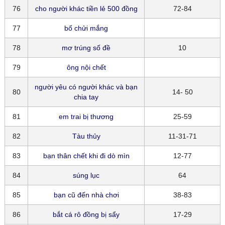
76
cho người khác tiền lẻ 500 đồng
72-84
77
bố chửi mắng
78
mơ trúng số đề
10
79
ông nội chết
người yêu có người khác và bạn
80
14- 50
chia tay
81
em trai bị thương
25-59
82
Tàu thủy
11-31-71
83
bạn thân chết khi đi dò mìn
12-77
84
súng lục
64
85
bạn cũ đến nhà chơi
38-83
86
bắt cá rô đồng bị sẩy
17-29