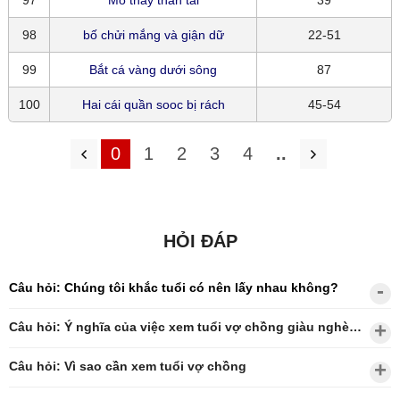
97
Mo thay than tai
39
98
bố chửi mắng và giận dữ
22-51
99
Bắt cá vàng dưới sông
87
100
Hai cái quần sooc bị rách
45-54
0
1
2
3
4
..
HỎI ĐÁP
Câu hỏi: Chúng tôi khắc tuổi có nên lấy nhau không?
Câu hỏi: Ý nghĩa của việc xem tuổi vợ chồng giàu nghèo?
Câu hỏi: Vì sao cần xem tuổi vợ chồng