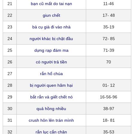
21
bạn cũ mất do tai nạn
11-46
22
giun chết
17- 48
23
bà cụ già đi vào nhà
35-19
24
người khác bị chặt đầu
72- 85
25
dựng rạp đám ma
71-39
26
có người trả tiền
70
27
rắn hổ chúa
28
bị người quen hãm hại
01- 12
29
bắt rắn và giết chết nó
16-56-96
30
quả hồng nhiều
38-97
31
crush hôn lên trán mình
18- 81
32
rắn lục cắn chân
35-53