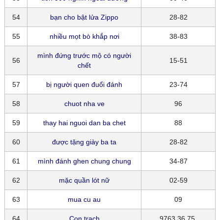
54
bạn cho bật lửa Zippo
28-82
55
nhiều mọt bò khắp nơi
38-83
mình đứng trước mộ có người
56
15-51
chết
57
bị người quen đuổi đánh
23-74
58
chuot nha ve
96
59
thay hai nguoi dan ba chet
88
60
được tặng giày ba ta
28-82
61
mình đánh ghen chung chung
34-87
62
mặc quần lót nữ
02-59
63
mua cu au
09
64
Con trach
9763,36,75,