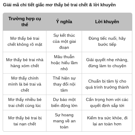
Giải mã chi tiết giấc mơ thấy bé trai chết & lời khuyên
Trường hợp cụ
Ý nghĩa
Lời khuyên
thể
Sự kết thúc
Mơ thấy bé trai
Đừng tiếc nuối, hãy
của một giai
chết không rõ mặt
bước tiếp
đoạn
Mâu thuẫn
Mơ thấy bé trai nhà
Giải quyết nhẹ nhàng,
hoặc hiểu lầm
hàng xóm chết
đừng làm to chuyện
nhỏ
Mơ thấy chính
Thể hiện sự
Chuẩn bị tâm lý cho
mình là bé trai và
thay đổi nội
quá trình trưởng thành
chết
tâm
Mơ thấy nhiều bé
Dự báo một
Cẩn trọng hơn với các
trai chết cùng lúc
biến động lớn
quyết định sắp tới
Sự hoang
Mơ thấy bé trai bị
Kiểm tra sức khỏe, đi
mang về an
tai nạn chết
lại an toàn hơn
toàn