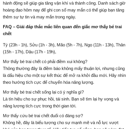
hành động sẽ giúp gia tăng vận khí và thành công. Danh sách giờ
hoàng đạo hôm nay để ghi con số may mắn có thể giúp bạn tăng
thêm sự tự tin và may mắn trong ngày.
FAQ – Giải đáp thắc mắc liên quan đến giấc mơ thấy bé trai
chết
Tý (23h - 1h), Sửu (1h - 3h), Mão (5h - 7h), Ngọ (11h - 13h), Thân
(15h - 17h), Dậu (17h - 19h),
Mơ thấy bé trai chết có phải điềm xui không?
Thông thường đây là điềm báo không mấy thuận lợi, nhưng cũng
là dấu hiệu cho một sự kết thúc để mở ra khởi đầu mới. Hãy nhìn
theo hướng tích cực để chuyển hóa năng lượng.
Mơ thấy bé trai chết sống lại có ý nghĩa gì?
Là tín hiệu cho sự phục hồi, tái sinh. Bạn sẽ tìm lại hy vọng và
năng lượng tích cực trong thời gian tới.
Mơ thấy cứu bé trai chết đuối có đáng sợ?
Không hề, đây là biểu tượng cho sự mạnh mẽ và nỗ lực vượt