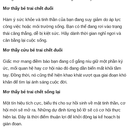
Mơ thấy bé trai chết đuối
Hàm ý sức khỏe và tinh thần của bạn đang suy giảm do áp lực
công việc hoặc môi trường sống. Bạn có thể đang rơi vào trạng
thái căng thẳng, dễ bị kiệt sức. Hãy dành thời gian nghỉ ngơi và
cân bằng lại cuộc sống.
Mơ thấy cứu bé trai chết đuối
Giấc mơ mang điềm báo bạn đang cố gắng níu giữ một phần ký
ức, mối quan hệ hay cơ hội nào đó đang dần biến mất khỏi tầm
tay. Đồng thời, nó cũng thể hiện khao khát vượt qua giai đoạn khó
khăn để tìm lại ánh sáng cuộc đời.
Mơ thấy bé trai chết sống lại
Một tín hiệu tích cực, biểu thị cho sự hồi sinh về mặt tinh thần, cơ
hội mới sẽ mở ra. Những dự định từng bỏ lỡ sẽ có cơ hội thực
hiện lại. Đây là thời điểm thuận lợi để khởi động lại kế hoạch bị
gián đoạn.