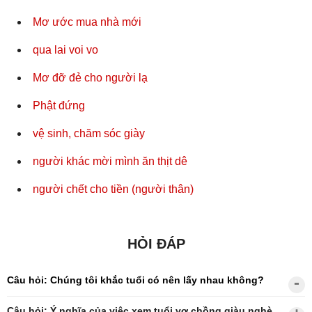
Mơ ước mua nhà mới
qua lai voi vo
Mơ đỡ đẻ cho người lạ
Phật đứng
vệ sinh, chăm sóc giày
người khác mời mình ăn thịt dê
người chết cho tiền (người thân)
HỎI ĐÁP
Câu hỏi: Chúng tôi khắc tuổi có nên lấy nhau không?
Câu hỏi: Ý nghĩa của việc xem tuổi vợ chồng giàu nghèo?