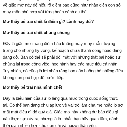
về giấc mơ này để hiểu rõ điềm báo cũng như nhận diện con số
may mắn phù hợp với từng hoàn cảnh cụ thể.
Mơ thấy bé trai chết là điềm gì? Lành hay dữ?
Mơ thấy bé trai chết chung chung
Đây là giấc mơ mang điềm báo không mấy may mắn, tượng
trưng cho những hy vọng, kế hoạch chưa thành công hoặc đang
dang dở. Bạn có thể sẽ phải đối mặt với những thất bại hoặc sự
chững lại trong công việc, học hành hay các mục tiêu cá nhân.
Tuy nhiên, nó cũng là lời nhắn rằng bạn cần buông bỏ những điều
không còn phù hợp để bước tiếp.
Mơ thấy bé trai nhà mình chết
Đây là biểu hiện của sự lo lắng quá mức trong cuộc sống thực
tại. Có thể bạn đang chịu áp lực về vai trò làm cha mẹ hoặc lo sợ
mất mát điều gì đó quý giá. Giấc mơ này không dự báo điều gì
xấu thực sự xảy ra, nhưng là lời nhắc bạn hãy quan tâm, dành
thời gian nhiều hơn cho con cái và người thân yêu.