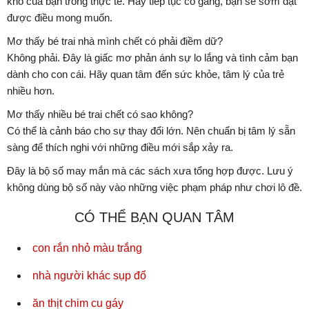
khó của bạn trong thực tế. Hãy tiếp tục cố gắng, bạn sẽ sớm đạt
được điều mong muốn.
Mơ thấy bé trai nhà mình chết có phải điềm dữ?
Không phải. Đây là giấc mơ phản ánh sự lo lắng và tình cảm bạn
dành cho con cái. Hãy quan tâm đến sức khỏe, tâm lý của trẻ
nhiều hơn.
Mơ thấy nhiều bé trai chết có sao không?
Có thể là cảnh báo cho sự thay đổi lớn. Nên chuẩn bị tâm lý sẵn
sàng để thích nghi với những điều mới sắp xảy ra.
Đây là bộ số may mắn mà các sách xưa tổng hợp được. Lưu ý
không dùng bộ số này vào những việc phạm pháp như chơi lô đề.
CÓ THỂ BẠN QUAN TÂM
con rắn nhỏ màu trắng
nhà người khác sụp đổ
ăn thịt chim cu gáy