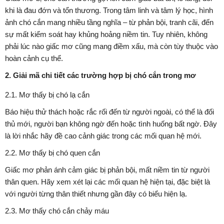
khi là đau đớn và tổn thương. Trong tâm linh và tâm lý học, hình
ảnh chó cắn mang nhiều tầng nghĩa – từ phản bội, tranh cãi, đến
sự mất kiểm soát hay khủng hoảng niềm tin. Tuy nhiên, không
phải lúc nào giấc mơ cũng mang điềm xấu, mà còn tùy thuộc vào
hoàn cảnh cụ thể.
2. Giải mã chi tiết các trường hợp bị chó cắn trong mơ
2.1. Mơ thấy bị chó lạ cắn
Báo hiệu thử thách hoặc rắc rối đến từ người ngoài, có thể là đối
thủ mới, người bạn không ngờ đến hoặc tình huống bất ngờ. Đây
là lời nhắc hãy đề cao cảnh giác trong các mối quan hệ mới.
2.2. Mơ thấy bị chó quen cắn
Giấc mơ phản ánh cảm giác bị phản bội, mất niềm tin từ người
thân quen. Hãy xem xét lại các mối quan hệ hiện tại, đặc biệt là
với người từng thân thiết nhưng gần đây có biểu hiện lạ.
2.3. Mơ thấy chó cắn chảy máu