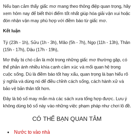
Nếu bạn cảm thấy giấc mơ mang theo thông điệp quan trọng, hãy
xem hôm nay để biết thời điểm tốt nhất giúp hóa giải vận xui hoặc
đón nhận vận may phù hợp với điềm báo từ giấc mơ.
Kết luận
Tý (23h - 1h), Sửu (1h - 3h), Mão (5h - 7h), Ngọ (11h - 13h), Thân
(15h - 17h), Dậu (17h - 19h),
Mơ thấy bị chó cắn là một trong những giấc mơ thường gặp, có
thể phản ánh nhiều khía cạnh cảm xúc và mối quan hệ trong
cuộc sống. Dù là điềm báo tốt hay xấu, quan trọng là bạn hiểu rõ
ý nghĩa và dùng nó để điều chỉnh cách sống, cách hành xử và
bảo vệ bản thân tốt hơn.
Đây là bộ số may mắn mà các sách xưa tổng hợp được. Lưu ý
không dùng bộ số này vào những việc phạm pháp như chơi lô đề.
CÓ THỂ BẠN QUAN TÂM
Nước to vào nhà