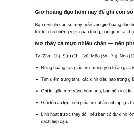
Giờ hoàng đạo hôm nay để ghi con s
Bạn nên ghi con số may mắn vào giờ hoàng đạo hôm 
trợ tốt cho những việc quan trọng, bao gồm cả ch
Mơ thấy cá mực nhiều chân — nên ph
Tý (23h - 1h), Sửu (1h - 3h), Mão (5h - 7h), Ngọ (1
Đừng hoảng sợ: giấc mơ mang yếu tố ảo giác kh
Tìm điểm trung tâm: xác định điều nào trong gi
Ghi lại giấc mơ: sáng hôm sau, bạn nên viết lạ
Giải tỏa áp lực: nếu giấc mơ phản ánh áp lực th
Linh hoạt trước thay đổi: nếu bạn có dự định l
cách tiếp cận.