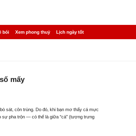
 bói
Xem phong thuỷ
Lịch ngày tốt
 số mấy
bò sát, côn trùng. Do đó, khi bạn mơ thấy cá mực
o sự pha trộn — có thể là giữa “cá” (tượng trưng