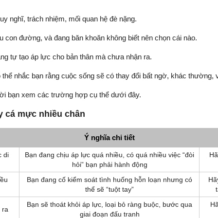
uy nghĩ, trách nhiệm, mối quan hệ đè nặng.
ều con đường, và đang băn khoăn không biết nên chọn cái nào.
ang tự tạo áp lực cho bản thân mà chưa nhận ra.
ó thể nhắc bạn rằng cuộc sống sẽ có thay đổi bất ngờ, khác thường, v
mời bạn xem các trường hợp cụ thể dưới đây.
ấy cá mực nhiều chân
Ý nghĩa chi tiết
 di
Bạn đang chịu áp lực quá nhiều, có quá nhiều việc “đòi
Hã
hỏi” bạn phải hành động
iều
Bạn đang cố kiểm soát tình huống hỗn loạn nhưng có
Hã
thể sẽ “tuột tay”
Bạn sẽ thoát khỏi áp lực, loại bỏ ràng buộc, bước qua
Hã
 ra
giai đoạn đấu tranh