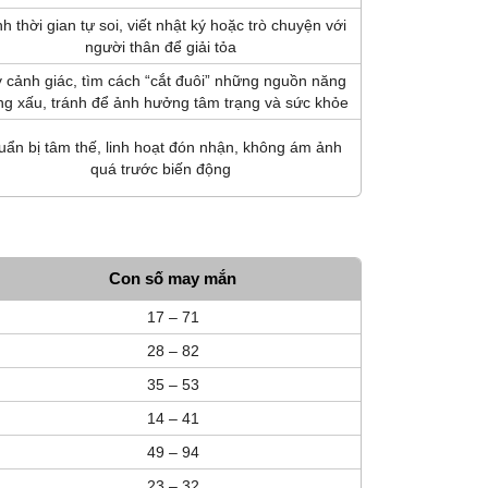
h thời gian tự soi, viết nhật ký hoặc trò chuyện với
người thân để giải tỏa
 cảnh giác, tìm cách “cắt đuôi” những nguồn năng
ng xấu, tránh để ảnh hưởng tâm trạng và sức khỏe
uẩn bị tâm thế, linh hoạt đón nhận, không ám ảnh
quá trước biến động
Con số may mắn
17 – 71
28 – 82
35 – 53
14 – 41
49 – 94
23 – 32