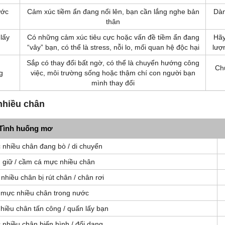
ước
Cảm xúc tiềm ẩn đang nổi lên, bạn cần lắng nghe bản
Dàn
thân
lấy
Có những cảm xúc tiêu cực hoặc vấn đề tiềm ẩn đang
Hãy
“vây” bạn, có thể là stress, nỗi lo, mối quan hệ độc hại
lượ
Sắp có thay đổi bất ngờ, có thể là chuyển hướng công
Ch
g
việc, môi trường sống hoặc thậm chí con người bạn
mình thay đổi
nhiều chân
Tình huống mơ
nhiều chân đang bò / di chuyển
 giữ / cầm cá mực nhiều chân
hiều chân bị rút chân / chân rơi
 mực nhiều chân trong nước
hiều chân tấn công / quấn lấy bạn
nhiều chân biến hình / đổi dạng