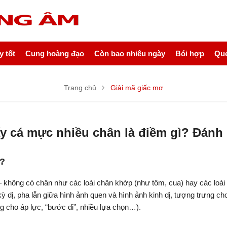
 tốt
Cung hoàng đạo
Còn bao nhiêu ngày
Bói hợp
Quẻ
Trang chủ
Giải mã giấc mơ
y cá mực nhiều chân là điềm gì? Đánh
ì?
– không có chân như các loài chân khớp (như tôm, cua) hay các loài 
kỳ dị, pha lẫn giữa hình ảnh quen và hình ảnh kinh dị, tượng trưng ch
g cho áp lực, “bước đi”, nhiều lựa chọn…).