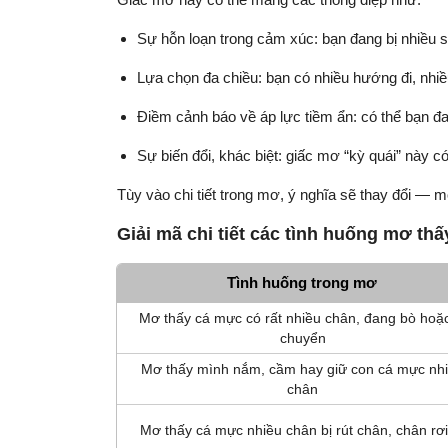
Sự hỗn loạn trong cảm xúc: bạn đang bị nhiều s
Lựa chọn đa chiều: bạn có nhiều hướng đi, nhi
Điềm cảnh báo về áp lực tiềm ẩn: có thể bạn đ
Sự biến đổi, khác biệt: giấc mơ “kỳ quái” này c
Tùy vào chi tiết trong mơ, ý nghĩa sẽ thay đổi — 
Giải mã chi tiết các tình huống mơ th
Tình huống trong mơ
Mơ thấy cá mực có rất nhiều chân, đang bò hoặc
chuyển
Mơ thấy mình nắm, cầm hay giữ con cá mực nh
chân
Mơ thấy cá mực nhiều chân bị rút chân, chân rơi