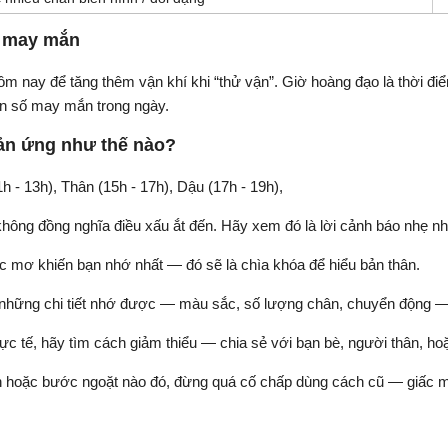
ố may mắn
nay để tăng thêm vận khí khi “thử vận”. Giờ hoàng đạo là thời điểm
ọn số may mắn trong ngày.
ản ứng như thế nào?
1h - 13h), Thân (15h - 17h), Dậu (17h - 19h),
ông đồng nghĩa điều xấu ắt đến. Hãy xem đó là lời cảnh báo nhẹ nh
ấc mơ khiến bạn nhớ nhất — đó sẽ là chìa khóa để hiểu bản thân.
i những chi tiết nhớ được — màu sắc, số lượng chân, chuyển động — 
ực tế, hãy tìm cách giảm thiểu — chia sẻ với bạn bè, người thân, ho
ớn hoặc bước ngoặt nào đó, đừng quá cố chấp dùng cách cũ — giấc mơ