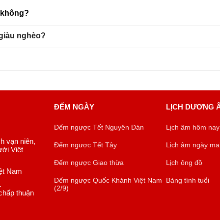
u không?
 giàu nghèo?
ĐẾM NGÀY
LỊCH DƯƠNG 
Đếm ngược Tết Nguyên Đán
Lịch âm hôm nay
ch vạn niên,
Đếm ngược Tết Tây
Lịch âm ngày ma
ời Việt
Đếm ngược Giao thừa
Lịch ông đồ
iệt Nam
Đếm ngược Quốc Khánh Việt Nam
Bảng tính tuổi
.
(2/9)
chấp thuận