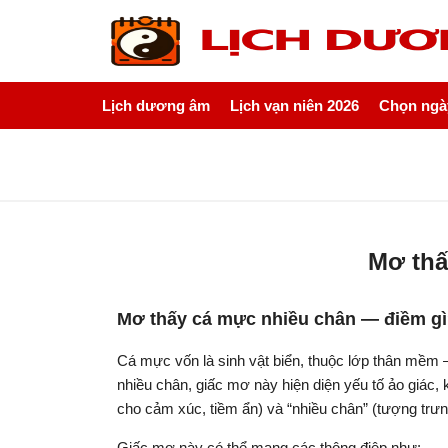
Lịch dương âm
Lịch vạn niên 2026
Chọn ngày
Mơ thấ
Mơ thấy cá mực nhiều chân — điềm g
Cá mực vốn là sinh vật biển, thuộc lớp thân mềm 
nhiều chân, giấc mơ này hiện diện yếu tố ảo giác, 
cho cảm xúc, tiềm ẩn) và “nhiều chân” (tượng trưn
Giấc mơ này có thể mang các thông điệp như: