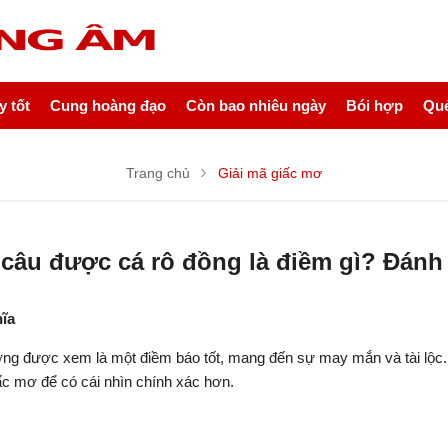
 tốt
Cung hoàng đạo
Còn bao nhiêu ngày
Bói hợp
Quẻ
Trang chủ
Giải mã giấc mơ
 câu được cá rô đồng là điềm gì? Đánh
hĩa
g được xem là một điềm báo tốt, mang đến sự may mắn và tài lộc. T
iấc mơ để có cái nhìn chính xác hơn.