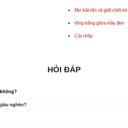
Mơ bắt rắn và giết chết nó
rồng trắng giữa mây đen
Cái chầy
HỎI ĐÁP
u không?
 giàu nghèo?