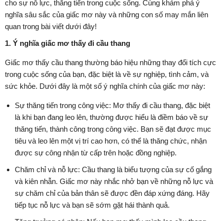
cho sự nỗ lực, thăng tiến trong cuộc sống. Cùng khám phá ý
nghĩa sâu sắc của giấc mơ này và những con số may mắn liên
quan trong bài viết dưới đây!
1. Ý nghĩa giấc mơ thấy đi cầu thang
Giấc mơ thấy cầu thang thường báo hiệu những thay đổi tích cực
trong cuộc sống của bạn, đặc biệt là về sự nghiệp, tình cảm, và
sức khỏe. Dưới đây là một số ý nghĩa chính của giấc mơ này:
Sự thăng tiến trong công việc: Mơ thấy đi cầu thang, đặc biệt
là khi bạn đang leo lên, thường được hiểu là điềm báo về sự
thăng tiến, thành công trong công việc. Bạn sẽ đạt được mục
tiêu và leo lên một vị trí cao hơn, có thể là thăng chức, nhận
được sự công nhận từ cấp trên hoặc đồng nghiệp.
Chăm chỉ và nỗ lực: Cầu thang là biểu tượng của sự cố gắng
và kiên nhẫn. Giấc mơ này nhắc nhở bạn về những nỗ lực và
sự chăm chỉ của bản thân sẽ được đền đáp xứng đáng. Hãy
tiếp tục nỗ lực và bạn sẽ sớm gặt hái thành quả.