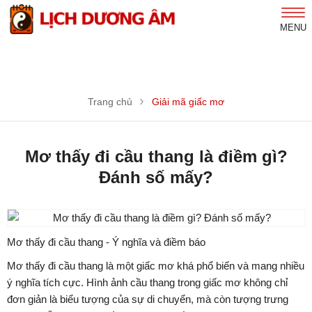
MENU
Trang chủ
Giải mã giấc mơ
Mơ thấy đi cầu thang là điềm gì?
Đánh số mấy?
Mơ thấy đi cầu thang - Ý nghĩa và điềm báo
Mơ thấy đi cầu thang là một giấc mơ khá phổ biến và mang nhiều
ý nghĩa tích cực. Hình ảnh cầu thang trong giấc mơ không chỉ
đơn giản là biểu tượng của sự di chuyển, mà còn tượng trưng