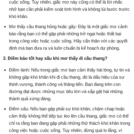
cuộc sống. Tuy nhiên, giấc mơ này cũng có thể là lời nhắc
nhở bạn cần phải kiểm soát tình hình và không lùi bước trước
khó khăn.
Mơ thấy cầu thang hỏng hoặc gãy: Đây là một giấc mơ cảnh
báo rằng bạn có thể gặp phải những trở ngại hoặc thất bại
trong công việc hoặc cuộc sống. Hãy cẩn thận với các quyết
định mà bạn đưa ra và luôn chuẩn bị kế hoạch dự phòng.
3. Điềm báo tốt hay xấu khi mơ thấy đi cầu thang?
Điềm lành: Nếu trong giấc mơ bạn cảm thấy hài lòng, tự tin và
không gặp khó khăn khi đi cầu thang, đó là dấu hiệu của sự
thịnh vượng, thành công và thăng tiến. Bạn đang trên con
đường đạt được những mục tiêu lớn và sắp gặt hái những
thành quả xứng đáng.
Điềm xấu: Nếu bạn gặp phải sự khó khăn, chậm chạp hoặc
cảm thấy không thể tiếp tục leo lên cầu thang, giấc mơ có thể
chỉ ra rằng bạn đang gặp phải những thử thách khó khăn trong
công việc hoặc cuộc sống. Tuy nhiên, đừng quá lo lắng, vì