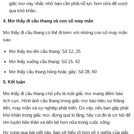
giấc mơ này nhắc nhở bạn cần phải nỗ lực hơn nữa để vượt
qua khó khăn.
4. Mơ thấy đi cầu thang và con số may mắn
Mơ thấy đi cầu thang có thể đi kèm với những con số may mắn
sau:
Mơ thấy leo lên cầu thang: Số 12, 25
Mơ thấy xuống cầu thang: Số 15, 42
Mơ thấy cầu thang hỏng hoặc gãy: Số 28, 60
5. Kết luận
Mơ thấy đi cầu thang chủ yếu là một giấc mơ mang điềm báo
tích cực. Hình ảnh cầu thang trong giấc mơ báo hiệu sự thăng
tiến, may mắn và sự nghiệp phát triển. Dù vậy, nếu bạn gặp phải
khó khăn trong giấc mơ, đừng quá lo lắng, hãy coi đó là cơ hội để
rèn luyện bản thân và tiến bộ hơn nữa trong cuộc sống.
Hy vọng qua bài viết này, bạn sẽ hiểu rõ hơn về ý nghĩa của giấc