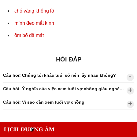
chó vàng khổng lồ
mình đeo mắt kính
ôm bố đã mất
HỎI ĐÁP
Câu hỏi: Chúng tôi khắc tuổi có nên lấy nhau không?
Câu hỏi: Ý nghĩa của việc xem tuổi vợ chồng giàu nghèo?
Câu hỏi: Vì sao cần xem tuổi vợ chồng