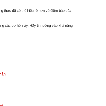
ng thực để có thể hiểu rõ hơn về điềm báo của
dụng các cơ hội này. Hãy tin tưởng vào khả năng
thân