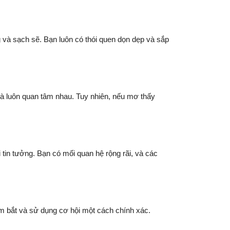
 và sạch sẽ. Bạn luôn có thói quen dọn dẹp và sắp
 và luôn quan tâm nhau. Tuy nhiên, nếu mơ thấy
tin tưởng. Bạn có mối quan hệ rộng rãi, và các
m bắt và sử dụng cơ hội một cách chính xác.