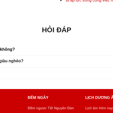
bị áp lực trong công việc 
HỎI ĐÁP
u không?
 giàu nghèo?
ĐẾM NGÀY
LỊCH DƯƠNG 
Đếm ngược Tết Nguyên Đán
Lịch âm hôm nay