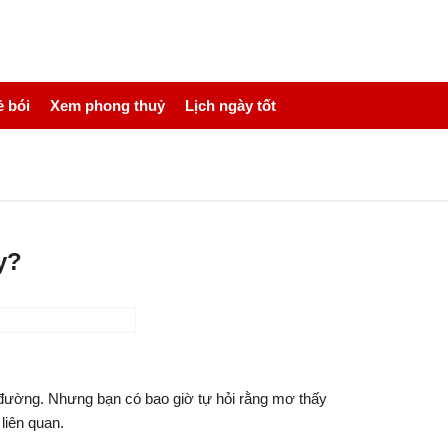
 bói
Xem phong thuỷ
Lịch ngày tốt
y?
 đường. Nhưng bạn có bao giờ tự hỏi rằng mơ thấy
liên quan.