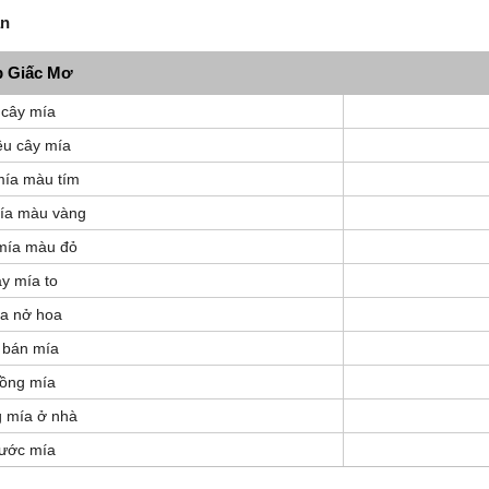
ắn
 Giấc Mơ
 cây mía
ều cây mía
mía màu tím
ía màu vàng
mía màu đỏ
y mía to
a nở hoa
 bán mía
rồng mía
g mía ở nhà
ước mía