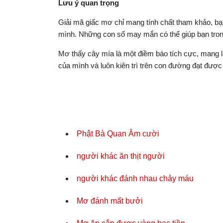
Lưu ý quan trọng
Giải mã giấc mơ chỉ mang tính chất tham khảo, bạ
mình. Những con số may mắn có thể giúp bạn trong 
Mơ thấy cây mía là một điềm báo tích cực, mang lạ
của mình và luôn kiên trì trên con đường đạt được
Phật Bà Quan Âm cười
người khác ăn thịt người
người khác đánh nhau chảy máu
Mơ đánh mất bưởi