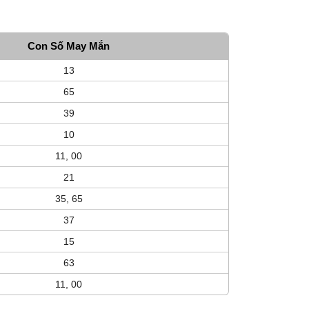
Con Số May Mắn
13
65
39
10
11, 00
21
35, 65
37
15
63
11, 00