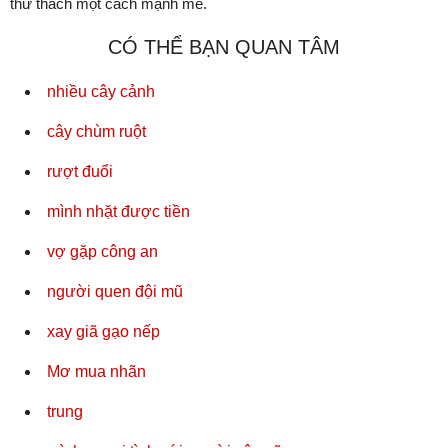
thử thách một cách mạnh mẽ.
CÓ THỂ BẠN QUAN TÂM
nhiều cây cảnh
cây chùm ruột
rượt đuổi
mình nhặt được tiền
vợ gặp công an
người quen đội mũ
xay giã gạo nếp
Mơ mua nhãn
trung