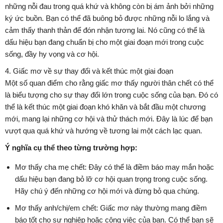
những nỗi đau trong quá khứ và không còn bị ám ảnh bởi những
ký ức buồn. Bạn có thể đã buông bỏ được những nỗi lo lắng và
cảm thấy thanh thản để đón nhận tương lai. Nó cũng có thể là
dấu hiệu bạn đang chuẩn bị cho một giai đoạn mới trong cuộc
sống, đầy hy vọng và cơ hội.
4. Giấc mơ về sự thay đổi và kết thúc một giai đoạn
Một số quan điểm cho rằng giấc mơ thấy người thân chết có thể
là biểu tượng cho sự thay đổi lớn trong cuộc sống của bạn. Đó có
thể là kết thúc một giai đoạn khó khăn và bắt đầu một chương
mới, mang lại những cơ hội và thử thách mới. Đây là lúc để bạn
vượt qua quá khứ và hướng về tương lai một cách lạc quan.
Ý nghĩa cụ thể theo từng trường hợp:
Mơ thấy cha mẹ chết: Đây có thể là điềm báo may mắn hoặc
dấu hiệu bạn đang bỏ lỡ cơ hội quan trọng trong cuộc sống.
Hãy chú ý đến những cơ hội mới và đừng bỏ qua chúng.
Mơ thấy anh/chị/em chết: Giấc mơ này thường mang điềm
báo tốt cho sự nghiệp hoặc công việc của bạn. Có thể bạn sẽ