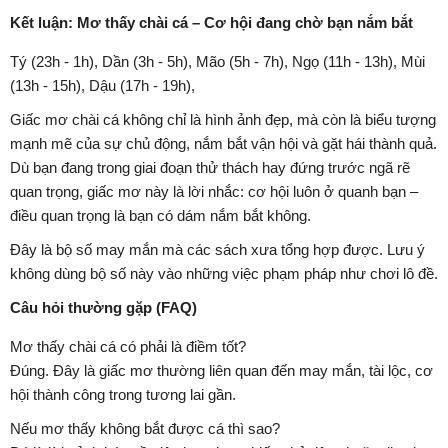
Kết luận: Mơ thấy chài cá – Cơ hội đang chờ bạn nắm bắt
Tý (23h - 1h), Dần (3h - 5h), Mão (5h - 7h), Ngọ (11h - 13h), Mùi
(13h - 15h), Dậu (17h - 19h),
Giấc mơ chài cá không chỉ là hình ảnh đẹp, mà còn là biểu tượng
mạnh mẽ của sự chủ động, nắm bắt vận hội và gặt hái thành quả.
Dù bạn đang trong giai đoạn thử thách hay đứng trước ngã rẽ
quan trọng, giấc mơ này là lời nhắc: cơ hội luôn ở quanh bạn –
điều quan trọng là bạn có dám nắm bắt không.
Đây là bộ số may mắn mà các sách xưa tổng hợp được. Lưu ý
không dùng bộ số này vào những việc phạm pháp như chơi lô đề.
Câu hỏi thường gặp (FAQ)
Mơ thấy chài cá có phải là điềm tốt?
Đúng. Đây là giấc mơ thường liên quan đến may mắn, tài lộc, cơ
hội thành công trong tương lai gần.
Nếu mơ thấy không bắt được cá thì sao?