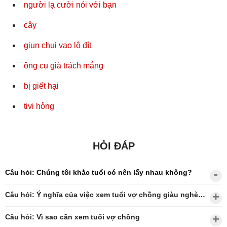
người lạ cười nói với bạn
cây
giun chui vao lô đít
ông cụ già trách mắng
bị giết hại
tivi hỏng
HỎI ĐÁP
Câu hỏi: Chúng tôi khắc tuổi có nên lấy nhau không?
Câu hỏi: Ý nghĩa của việc xem tuổi vợ chồng giàu nghèo?
Câu hỏi: Vì sao cần xem tuổi vợ chồng