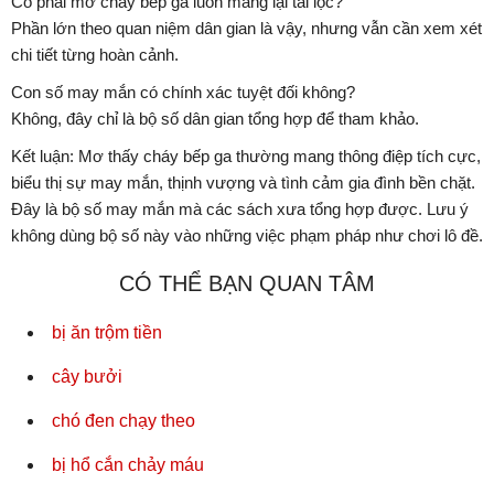
Có phải mơ cháy bếp ga luôn mang lại tài lộc?
Phần lớn theo quan niệm dân gian là vậy, nhưng vẫn cần xem xét
chi tiết từng hoàn cảnh.
Con số may mắn có chính xác tuyệt đối không?
Không, đây chỉ là bộ số dân gian tổng hợp để tham khảo.
Kết luận: Mơ thấy cháy bếp ga thường mang thông điệp tích cực,
biểu thị sự may mắn, thịnh vượng và tình cảm gia đình bền chặt.
Đây là bộ số may mắn mà các sách xưa tổng hợp được. Lưu ý
không dùng bộ số này vào những việc phạm pháp như chơi lô đề.
CÓ THỂ BẠN QUAN TÂM
bị ăn trộm tiền
cây bưởi
chó đen chạy theo
bị hổ cắn chảy máu