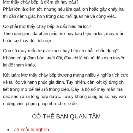
Mơ thấy cháy bếp là điềm tốt hay xấu?
Phần lớn là điềm tốt, nhưng nếu lửa quá lớn hoặc gây cháy hại
thì cần cảnh giác hơn trong các mối quan hệ và công việc.
Có phải mơ thấy cháy bếp là dấu hiệu tài lộc?
Theo dân gian, đa phần giấc mơ này báo hiệu tài lộc, may mắn
hoặc sự thay đổi tích cực.
Con số may mắn từ giấc mơ cháy bếp có chắc chắn đúng?
Không có gì đảm bảo tuyệt đối, đây chỉ là bộ số dân gian truyền
lại để tham khảo.
Kết luận: Mơ thấy cháy bếp thường mang nhiều ý nghĩa tích cực
về tài lộc và hạnh phúc gia đình. Tuy nhiên, cần xét kỹ từng chi
tiết trong mơ để hiểu rõ thông điệp. Đây là bộ số may mắn mà
các sách xưa tổng hợp được. Lưu ý không dùng bộ số này vào
những việc phạm pháp như chơi lô đề.
CÓ THỂ BẠN QUAN TÂM
ăn xoài bị nghẹn