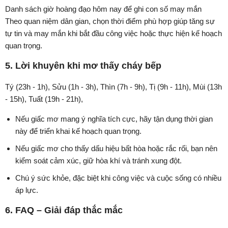
Danh sách giờ hoàng đạo hôm nay để ghi con số may mắn
Theo quan niệm dân gian, chọn thời điểm phù hợp giúp tăng sự
tự tin và may mắn khi bắt đầu công việc hoặc thực hiện kế hoạch
quan trọng.
5. Lời khuyên khi mơ thấy cháy bếp
Tý (23h - 1h), Sửu (1h - 3h), Thìn (7h - 9h), Tị (9h - 11h), Mùi (13h
- 15h), Tuất (19h - 21h),
Nếu giấc mơ mang ý nghĩa tích cực, hãy tận dụng thời gian
này để triển khai kế hoạch quan trọng.
Nếu giấc mơ cho thấy dấu hiệu bất hòa hoặc rắc rối, bạn nên
kiểm soát cảm xúc, giữ hòa khí và tránh xung đột.
Chú ý sức khỏe, đặc biệt khi công việc và cuộc sống có nhiều
áp lực.
6. FAQ – Giải đáp thắc mắc