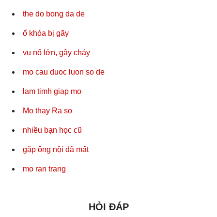
the do bong da de
ổ khóa bị gãy
vụ nổ lớn, gây cháy
mo cau duoc luon so de
lam timh giap mo
Mo thay Ra so
nhiều bạn học cũ
gặp ông nội đã mất
mo ran trang
HỎI ĐÁP