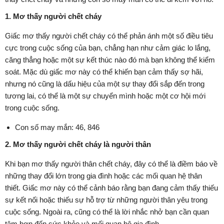
1. Mơ thấy người chết cháy
Giấc mơ thấy người chết cháy có thể phản ánh một số điều tiêu
cực trong cuộc sống của bạn, chẳng hạn như cảm giác lo lắng,
căng thẳng hoặc một sự kết thúc nào đó mà bạn không thể kiểm
soát. Mặc dù giấc mơ này có thể khiến bạn cảm thấy sợ hãi,
nhưng nó cũng là dấu hiệu của một sự thay đổi sắp đến trong
tương lai, có thể là một sự chuyển mình hoặc một cơ hội mới
trong cuộc sống.
Con số may mắn: 46, 846
2. Mơ thấy người chết cháy là người thân
Khi bạn mơ thấy người thân chết cháy, đây có thể là điềm báo về
những thay đổi lớn trong gia đình hoặc các mối quan hệ thân
thiết. Giấc mơ này có thể cảnh báo rằng bạn đang cảm thấy thiếu
sự kết nối hoặc thiếu sự hỗ trợ từ những người thân yêu trong
cuộc sống. Ngoài ra, cũng có thể là lời nhắc nhở bạn cần quan
tâm hơn đến sức khỏe và mối quan hệ gia đình.