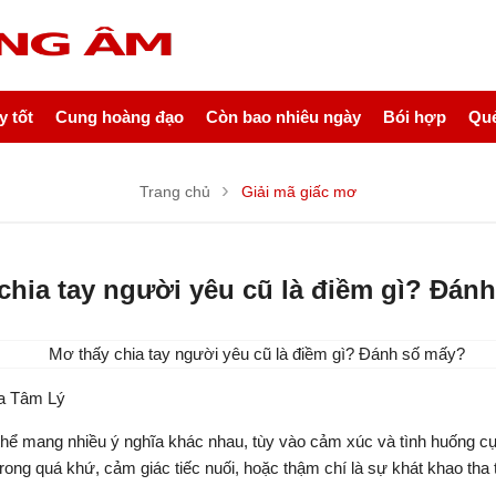
 tốt
Cung hoàng đạo
Còn bao nhiêu ngày
Bói hợp
Quẻ
Trang chủ
Giải mã giấc mơ
chia tay người yêu cũ là điềm gì? Đán
ĩa Tâm Lý
thể mang nhiều ý nghĩa khác nhau, tùy vào cảm xúc và tình huống c
ong quá khứ, cảm giác tiếc nuối, hoặc thậm chí là sự khát khao tha 