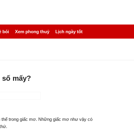
 bói
Xem phong thuỷ
Lịch ngày tốt
h số mấy?
ụ thể trong giấc mơ. Những giấc mơ như vậy có
thứ.