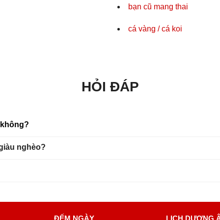
bạn cũ mang thai
cá vàng / cá koi
HỎI ĐÁP
u không?
 giàu nghèo?
ĐẾM NGÀY
LỊCH DƯƠNG 