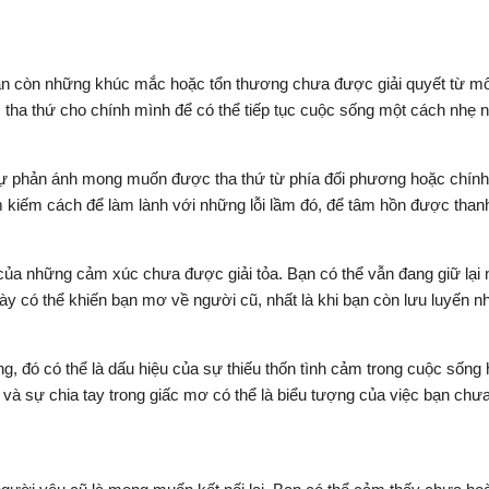
ẫn còn những khúc mắc hoặc tổn thương chưa được giải quyết từ mối 
 tha thứ cho chính mình để có thể tiếp tục cuộc sống một cách nhẹ n
sự phản ánh mong muốn được tha thứ từ phía đối phương hoặc chính 
m kiếm cách để làm lành với những lỗi lầm đó, để tâm hồn được thanh
u của những cảm xúc chưa được giải tỏa. Bạn có thể vẫn đang giữ l
 có thể khiến bạn mơ về người cũ, nhất là khi bạn còn lưu luyến nh
g, đó có thể là dấu hiệu của sự thiếu thốn tình cảm trong cuộc sống
 sự chia tay trong giấc mơ có thể là biểu tượng của việc bạn chưa 