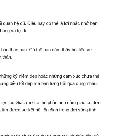
quan hệ cũ. Điều này có thể là lời nhắc nhở bạn
hàng và tự do.
bản thân bạn. Có thể bạn cảm thấy hối tiếc về
 thản.
ại những kỷ niệm đẹp hoặc những cảm xúc chưa thể
ững điều tốt đẹp mà bạn từng trải qua cùng nhau.
 hiện tại. Giấc mơ có thể phản ánh cảm giác cô đơn
tìm được sự kết nối, ổn định trong đời sống tình