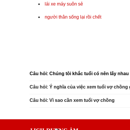
lái xe máy suôn sẻ
người thân sống lại rồi chết
Câu hỏi: Chúng tôi khắc tuổi có nên lấy nha
Câu hỏi: Ý nghĩa của việc xem tuổi vợ chồng
Câu hỏi: Vì sao cần xem tuổi vợ chồng