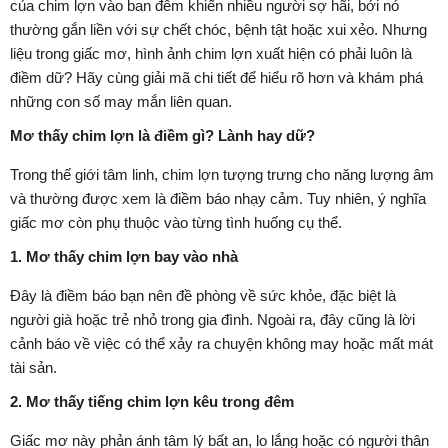
của chim lợn vào ban đêm khiến nhiều người sợ hãi, bởi nó
thường gắn liền với sự chết chóc, bệnh tật hoặc xui xẻo. Nhưng
liệu trong giấc mơ, hình ảnh chim lợn xuất hiện có phải luôn là
điềm dữ? Hãy cùng giải mã chi tiết để hiểu rõ hơn và khám phá
những con số may mắn liên quan.
Mơ thấy chim lợn là điềm gì? Lành hay dữ?
Trong thế giới tâm linh, chim lợn tượng trưng cho năng lượng âm
và thường được xem là điềm báo nhạy cảm. Tuy nhiên, ý nghĩa
giấc mơ còn phụ thuộc vào từng tình huống cụ thể.
1. Mơ thấy chim lợn bay vào nhà
Đây là điềm báo bạn nên đề phòng về sức khỏe, đặc biệt là
người già hoặc trẻ nhỏ trong gia đình. Ngoài ra, đây cũng là lời
cảnh báo về việc có thể xảy ra chuyện không may hoặc mất mát
tài sản.
2. Mơ thấy tiếng chim lợn kêu trong đêm
Giấc mơ này phản ánh tâm lý bất an, lo lắng hoặc có người thân