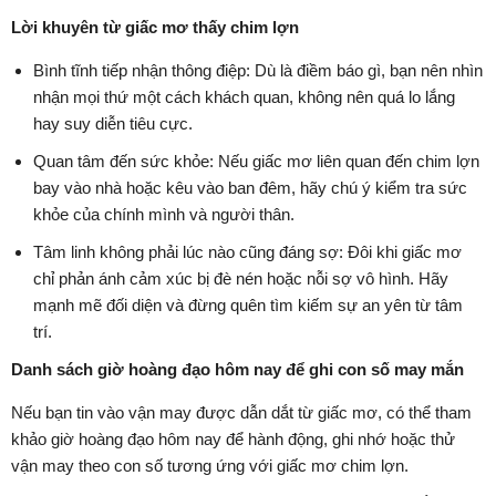
Lời khuyên từ giấc mơ thấy chim lợn
Bình tĩnh tiếp nhận thông điệp: Dù là điềm báo gì, bạn nên nhìn
nhận mọi thứ một cách khách quan, không nên quá lo lắng
hay suy diễn tiêu cực.
Quan tâm đến sức khỏe: Nếu giấc mơ liên quan đến chim lợn
bay vào nhà hoặc kêu vào ban đêm, hãy chú ý kiểm tra sức
khỏe của chính mình và người thân.
Tâm linh không phải lúc nào cũng đáng sợ: Đôi khi giấc mơ
chỉ phản ánh cảm xúc bị đè nén hoặc nỗi sợ vô hình. Hãy
mạnh mẽ đối diện và đừng quên tìm kiếm sự an yên từ tâm
trí.
Danh sách giờ hoàng đạo hôm nay để ghi con số may mắn
Nếu bạn tin vào vận may được dẫn dắt từ giấc mơ, có thể tham
khảo giờ hoàng đạo hôm nay để hành động, ghi nhớ hoặc thử
vận may theo con số tương ứng với giấc mơ chim lợn.