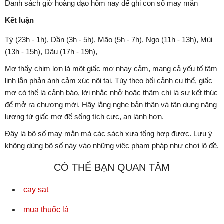
Danh sách giờ hoàng đạo hôm nay để ghi con số may mắn
Kết luận
Tý (23h - 1h), Dần (3h - 5h), Mão (5h - 7h), Ngọ (11h - 13h), Mùi
(13h - 15h), Dậu (17h - 19h),
Mơ thấy chim lợn là một giấc mơ nhạy cảm, mang cả yếu tố tâm
linh lẫn phản ánh cảm xúc nội tại. Tùy theo bối cảnh cụ thể, giấc
mơ có thể là cảnh báo, lời nhắc nhở hoặc thậm chí là sự kết thúc
để mở ra chương mới. Hãy lắng nghe bản thân và tận dụng năng
lượng từ giấc mơ để sống tích cực, an lành hơn.
Đây là bộ số may mắn mà các sách xưa tổng hợp được. Lưu ý
không dùng bộ số này vào những việc phạm pháp như chơi lô đề.
CÓ THỂ BẠN QUAN TÂM
cay sat
mua thuốc lá