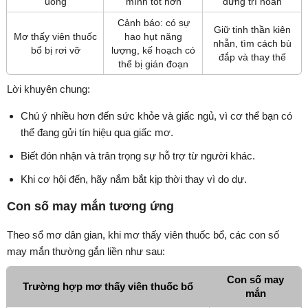
uống
mình tốt hơn
đừng trì hoãn
Cảnh báo: có sự
Giữ tinh thần kiên
Mơ thấy viên thuốc
hao hụt năng
nhẫn, tìm cách bù
bổ bị rơi vỡ
lượng, kế hoạch có
đắp và thay thế
thể bị gián đoạn
Lời khuyên chung:
Chú ý nhiều hơn đến sức khỏe và giấc ngủ, vì cơ thể bạn có
thể đang gửi tín hiệu qua giấc mơ.
Biết đón nhận và trân trọng sự hỗ trợ từ người khác.
Khi cơ hội đến, hãy nắm bắt kịp thời thay vì do dự.
Con số may mắn tương ứng
Theo sổ mơ dân gian, khi mơ thấy viên thuốc bổ, các con số
may mắn thường gắn liền như sau:
Con số may
Trường hợp mơ thấy viên thuốc bổ
mắn