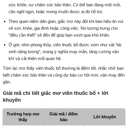
sức khỏe, sự chăm sóc bản thân. Có thể bạn đang mệt mỏi,
cần nghỉ ngơi, hoặc mong muốn được ai đó hỗ trợ.
Theo quan niệm dân gian, giấc mơ này đôi khi báo hiệu tin vui
về sức khỏe, gia đình hoặc công việc. Nó tượng trưng cho
“điều cần thiết” sẽ đến để giúp bạn vượt qua khó khăn.
Ở góc nhìn phong thủy, viên thuốc bổ được xem như vật “tái
sinh năng lượng”, mang ý nghĩa may mắn, tăng cường vận
khí và cải thiện mối quan hệ.
Tóm lại: mơ thấy viên thuốc bổ thường là điềm tốt, nhắc nhở bạn
biết chăm sóc bản thân và cũng dự báo cơ hội mới, vận may đến
gần.
Giải mã chi tiết giấc mơ viên thuốc bổ + lời
khuyên
Trường hợp mơ
Giải mã / điềm
Lời khuyên
thấy
báo