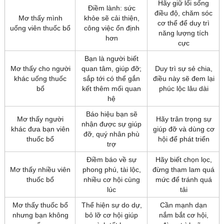
Hãy giữ lối sống
Điềm lành: sức
điều độ, chăm sóc
Mơ thấy mình
khỏe sẽ cải thiện,
cơ thể để duy trì
uống viên thuốc bổ
công việc ổn định
năng lượng tích
hơn
cực
Bạn là người biết
Mơ thấy cho người
quan tâm, giúp đỡ;
Duy trì sự sẻ chia,
khác uống thuốc
sắp tới có thể gắn
điều này sẽ đem lại
bổ
kết thêm mối quan
phúc lộc lâu dài
hệ
Báo hiệu bạn sẽ
Mơ thấy người
Hãy trân trọng sự
nhận được sự giúp
khác đưa bạn viên
giúp đỡ và dùng cơ
đỡ, quý nhân phù
thuốc bổ
hội để phát triển
trợ
Điềm báo về sự
Hãy biết chọn lọc,
Mơ thấy nhiều viên
phong phú, tài lộc,
đừng tham lam quá
thuốc bổ
nhiều cơ hội cùng
mức để tránh quá
lúc
tải
Mơ thấy thuốc bổ
Thể hiện sự do dự,
Cần mạnh dạn
nhưng bạn không
bỏ lỡ cơ hội giúp
nắm bắt cơ hội,