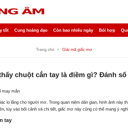
 tốt
Cung hoàng đạo
Còn bao nhiêu ngày
Bói hợp
Quẻ
Trang chủ
Giải mã giấc mơ
hấy chuột cắn tay là điềm gì? Đánh s
số may mắn
ác lo lắng cho người mơ. Trong quan niệm dân gian, hình ảnh này t
iên, tùy vào bối cảnh và chi tiết, giấc mơ này cũng có thể mang ý ngh
n tay