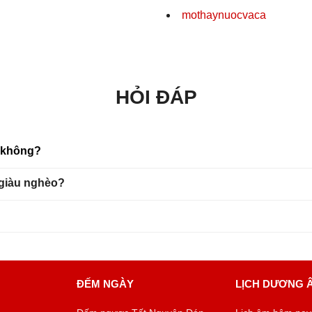
mothaynuocvaca
HỎI ĐÁP
u không?
 giàu nghèo?
ĐẾM NGÀY
LỊCH DƯƠNG 