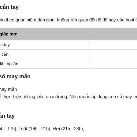
cắn tay
o theo quan niệm dân gian, không liên quan đến lô đề hay các hoạt 
giấc mơ
ắn tay
 cắn
khi bị cắn
 số may mắn
 may mắn
 để thực hiện những việc quan trọng. Nếu muốn áp dụng con số may m
ắn tay
5h - 17h), Tuất (19h - 21h), Hợi (21h - 23h),