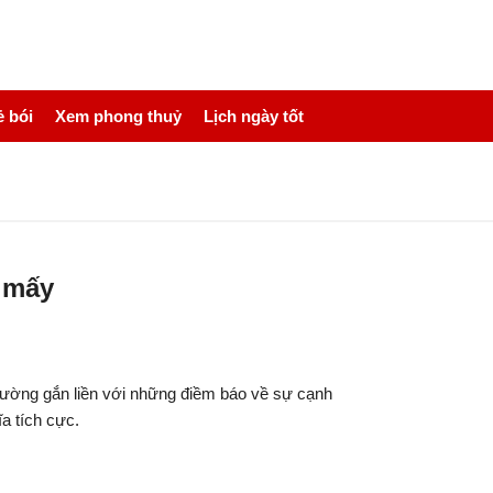
 bói
Xem phong thuỷ
Lịch ngày tốt
ố mấy
hường gắn liền với những điềm báo về sự cạnh
ĩa tích cực.