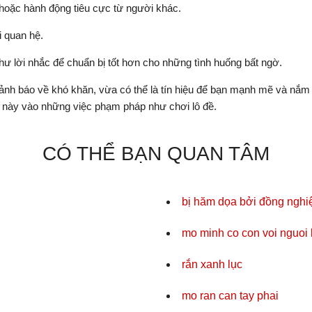
 hoặc hành động tiêu cực từ người khác.
i quan hệ.
ư lời nhắc để chuẩn bị tốt hơn cho những tình huống bất ngờ.
i cảnh báo về khó khăn, vừa có thể là tín hiệu để bạn mạnh mẽ và n
 này vào những việc phạm pháp như chơi lô đề.
CÓ THỂ BẠN QUAN TÂM
bị hăm dọa bởi đồng nghi
mo minh co con voi nguoi
rắn xanh lục
mo ran can tay phai