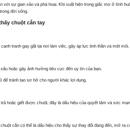
n với sự gian xảo và phá hoại. Khi xuất hiện trong giấc mơ ở tình h
trong đời sống.
thấy chuột cắn tay
ạnh tranh gay gắt tại nơi làm việc, gây áp lực tinh thần và mệt mỏi.
xấu hoặc gây ảnh hưởng tiêu cực đến uy tín của bạn.
xử để tránh tạo sơ hở cho người khác lợi dụng.
trả hoặc giết được chuột, đây là dấu hiệu của quyết tâm và sức mạnh
chuột cắn có thể là dấu hiệu cho thấy sự thay đổi đang đến, mở ra cơ