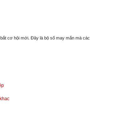
ắm bắt cơ hội mới. Đây là bộ số may mắn mà các
ệp
 khac