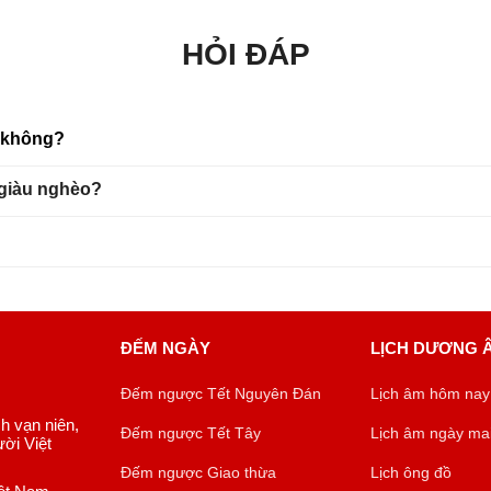
HỎI ĐÁP
u không?
 giàu nghèo?
ĐẾM NGÀY
LỊCH DƯƠNG 
Đếm ngược Tết Nguyên Đán
Lịch âm hôm nay
ch vạn niên,
Đếm ngược Tết Tây
Lịch âm ngày ma
ời Việt
Đếm ngược Giao thừa
Lịch ông đồ