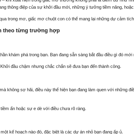
ang thông điệp của sự khởi đầu mới, những ý tưởng tiềm năng, hoặc
 qua trong mơ, giấc mơ chuột con có thể mang lại những dự cảm tíc
on theo từng trường hợp
thần khám phá trong bạn. Bạn đang sẵn sàng bắt đầu điều gì đó mới 
 Khởi đầu chậm nhưng chắc chắn sẽ đưa bạn đến thành công.
mà không sợ hãi, điều này thể hiện bạn đang làm quen với những đi
 tiềm ẩn hoặc sự e dè với điều chưa rõ ràng.
một kế hoạch nào đó, đặc biệt là các dự án nhỏ bạn đang ấp ủ.