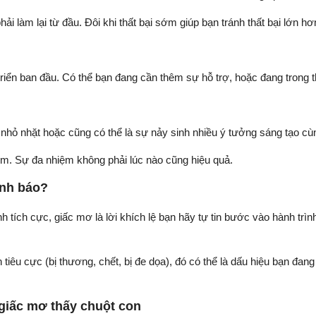
i làm lại từ đầu. Đôi khi thất bại sớm giúp bạn tránh thất bại lớn hơ
 triển ban đầu. Có thể bạn đang cần thêm sự hỗ trợ, hoặc đang tron
nhỏ nhặt hoặc cũng có thể là sự nảy sinh nhiều ý tưởng sáng tạo cùn
iểm. Sự đa nhiệm không phải lúc nào cũng hiệu quả.
ảnh báo?
nh tích cực, giấc mơ là lời khích lệ bạn hãy tự tin bước vào hành trì
tiêu cực (bị thương, chết, bị đe dọa), đó có thể là dấu hiệu bạn đan
giấc mơ thấy chuột con