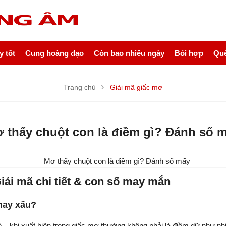
 tốt
Cung hoàng đạo
Còn bao nhiêu ngày
Bói hợp
Quẻ
Trang chủ
Giải mã giấc mơ
 thấy chuột con là điềm gì? Đánh số 
iải mã chi tiết & con số may mắn
 hay xấu?
ò – khi xuất hiện trong giấc mơ thường không phải là điềm dữ như nh