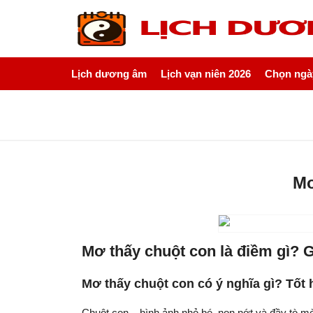
Lịch dương âm
Lịch vạn niên 2026
Chọn ngày
Mơ
Mơ thấy chuột con là điềm gì? G
Mơ thấy chuột con có ý nghĩa gì? Tốt
Chuột con – hình ảnh nhỏ bé, non nớt và đầy tò m