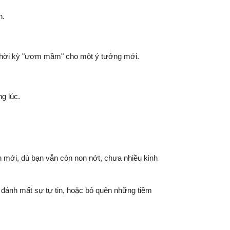
n.
g thời kỳ "ươm mầm" cho một ý tưởng mới.
g lúc.
nh mới, dù bạn vẫn còn non nớt, chưa nhiều kinh
g đánh mất sự tự tin, hoặc bỏ quên những tiềm