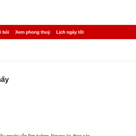
 bói
Xem phong thuỷ
Lịch ngày tốt
mấy
iều người vẫn lầm tưởng. Ngược lại, theo các