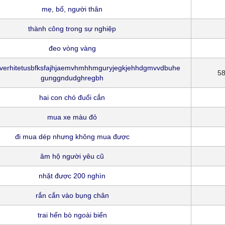
mẹ, bố, người thân
thành công trong sự nghiệp
đeo vòng vàng
nverhitetusbfksfajhjaemvhmhhmguryjegkjehhdgmvvdbuhe
5
gunggndudghregbh
hai con chó đuổi cắn
mua xe màu đỏ
đi mua dép nhưng không mua được
âm hộ người yêu cũ
nhặt được 200 nghìn
rắn cắn vào bụng chân
trai hến bò ngoài biển