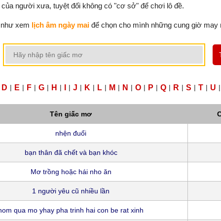
 của người xưa, tuyệt đối không có "cơ sở" để chơi lô đề.
 như xem
lịch âm ngày mai
để chọn cho mình những cung giờ may
D
|
E
|
F
|
G
|
H
|
I
|
J
|
K
|
L
|
M
|
N
|
O
|
P
|
Q
|
R
|
S
|
T
|
U
|
Tên giấc mơ
C
nhện đuổi
bạn thân đã chết và bạn khóc
Mơ trồng hoặc hái nho ăn
1 người yêu cũ nhiều lần
hom qua mo yhay pha trinh hai con be rat xinh