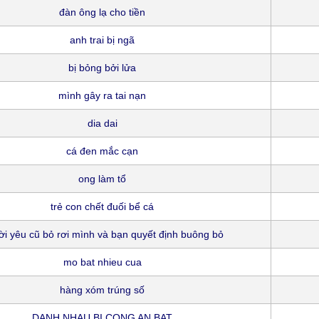
đàn ông lạ cho tiền
anh trai bị ngã
bị bỏng bởi lửa
mình gây ra tai nạn
dia dai
cá đen mắc cạn
ong làm tổ
trẻ con chết đuối bể cá
i yêu cũ bỏ rơi mình và bạn quyết định buông bỏ
mo bat nhieu cua
hàng xóm trúng số
DANH NHAU BI CONG AN BAT