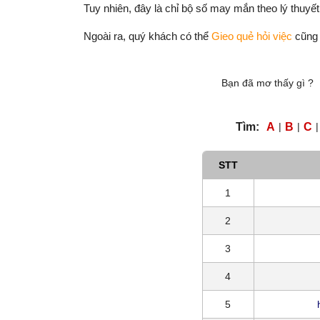
Tuy nhiên, đây là chỉ bộ số may mắn theo lý thuyết
Ngoài ra, quý khách có thể
Gieo quẻ hỏi việc
cũng
Bạn đã mơ thấy gì ?
Tìm:
A
|
B
|
C
|
STT
1
2
3
4
5