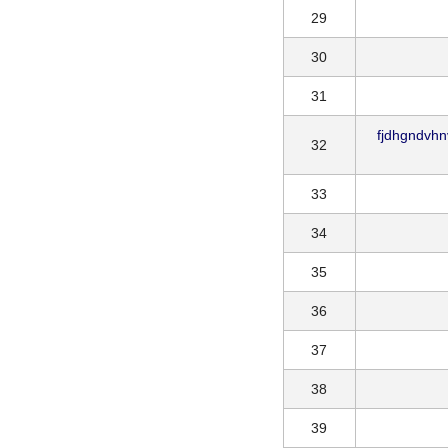
29
30
31
fjdhgndvh
32
33
34
35
36
37
38
39