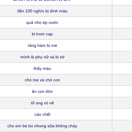
tiền 100 nghìn bị dính máu
quả nho ép nước
bi trom cap
răng hàm bị mẻ
mình là phụ nữ và bị sờ
thấy máu
chó mẹ và chó con
ăn con tôm
tổ ong vò vẽ
cáo chết
cho em bé bú nhưng sữa không chảy