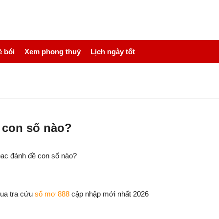
 bói
Xem phong thuỷ
Lịch ngày tốt
ề con số nào?
bac đánh đề con số nào?
Qua tra cứu
sổ mơ 888
cập nhập mới nhất 2026