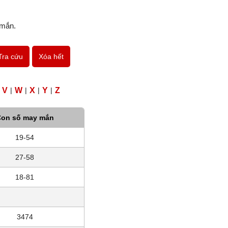
 mắn.
Tra cứu
Xóa hết
V
|
W
|
X
|
Y
|
Z
on số may mắn
19-54
27-58
18-81
3474