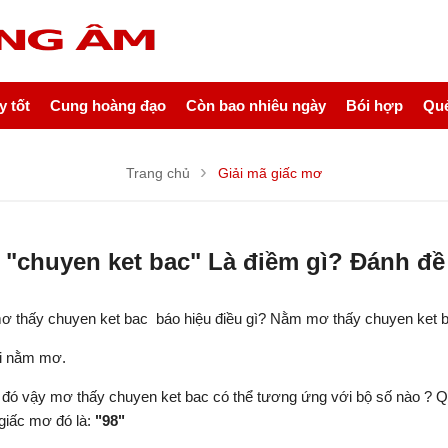
 tốt
Cung hoàng đạo
Còn bao nhiêu ngày
Bói hợp
Quẻ
Trang chủ
Giải mã giấc mơ
"chuyen ket bac" Là điềm gì? Đánh đ
ơ thấy chuyen ket bac báo hiệu điều gì? Nằm mơ thấy chuyen ket 
hi nằm mơ.
ì đó vậy mơ thấy chuyen ket bac có thể tương ứng với bộ số nào ? 
 giấc mơ đó là:
"98"