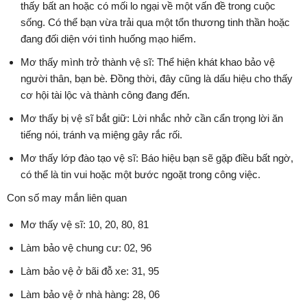
thấy bất an hoặc có mối lo ngại về một vấn đề trong cuộc
sống. Có thể bạn vừa trải qua một tổn thương tinh thần hoặc
đang đối diện với tình huống mạo hiểm.
Mơ thấy mình trở thành vệ sĩ: Thể hiện khát khao bảo vệ
người thân, bạn bè. Đồng thời, đây cũng là dấu hiệu cho thấy
cơ hội tài lộc và thành công đang đến.
Mơ thấy bị vệ sĩ bắt giữ: Lời nhắc nhở cần cẩn trọng lời ăn
tiếng nói, tránh vạ miệng gây rắc rối.
Mơ thấy lớp đào tạo vệ sĩ: Báo hiệu bạn sẽ gặp điều bất ngờ,
có thể là tin vui hoặc một bước ngoặt trong công việc.
Con số may mắn liên quan
Mơ thấy vệ sĩ: 10, 20, 80, 81
Làm bảo vệ chung cư: 02, 96
Làm bảo vệ ở bãi đỗ xe: 31, 95
Làm bảo vệ ở nhà hàng: 28, 06