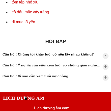
tôm tép nhỏ xíu
cô dâu mặc váy trắng
đi mua tổ yến
HỎI ĐÁP
Câu hỏi: Chúng tôi khắc tuổi có nên lấy nhau không?
Câu hỏi: Ý nghĩa của việc xem tuổi vợ chồng giàu nghèo?
Câu hỏi: Vì sao cần xem tuổi vợ chồng
Lịch dương âm com