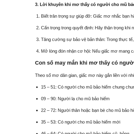
3. Lời khuyên khi mơ thấy có người cho mũ bả
Biết trân trọng sự giúp đỡ: Giấc mơ nhắc bạn h
Cẩn trọng trong quyết định: Hãy thận trọng khi n
Tăng cường sự bảo vệ bản thân: Trong thực tế, hã
Mở lòng đón nhận cơ hội: Nếu giấc mơ mang cả
Con số may mắn khi mơ thấy có ngườ
Theo sổ mơ dân gian, giấc mơ này gắn liền với n
15 – 51: Có người cho mũ bảo hiểm chung chu
09 – 90: Người lạ cho mũ bảo hiểm
22 – 72: Người thân hoặc bạn bè cho mũ bảo h
35 – 53: Có người cho mũ bảo hiểm mới
46 – 64: Có người cho mũ bảo hiểm cũ, hỏng