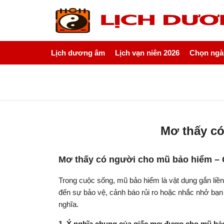
Lịch dương âm
Lịch vạn niên 2026
Chọn ngày
Mơ thấy có
Mơ thấy có người cho mũ bảo hiểm – Gi
Trong cuộc sống, mũ bảo hiểm là vật dụng gắn liền 
đến sự bảo vệ, cảnh báo rủi ro hoặc nhắc nhở bạ
nghĩa.
1. Ý nghĩa chung của giấc mơ được cho mũ bả