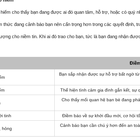
iểm cho thấy bạn đang được ai đó quan tâm, hỗ trợ, hoặc có quý nh
m thức đang cảnh báo bạn nên cẩn trọng hơn trong các quyết định, t
ượng cho niềm tin. Khi ai đó trao cho bạn, tức là bạn đang nhận đượ
Điềm
Bạn sắp nhận được sự hỗ trợ bất ngờ từ 
iểm
iểm
Thể hiện tình cảm gia đình gắn kết, sự
Cho thấy mối quan hệ bạn bè đang phát 
m
i tinh
Điềm báo về sự khởi đầu mới, cơ hội tố
Cảnh báo bạn cần chú ý hơn đến an toàn 
, hỏng