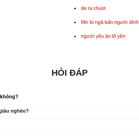
de ra chuot
Mơ bị ngã bẩn người dính 
người yêu ăn tổ yến
HỎI ĐÁP
u không?
 giàu nghèo?