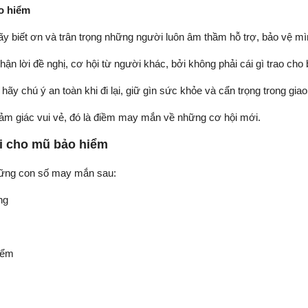
o hiểm
ãy biết ơn và trân trọng những người luôn âm thầm hỗ trợ, bảo vệ mì
hận lời đề nghị, cơ hội từ người khác, bởi không phải cái gì trao cho 
y chú ý an toàn khi đi lại, giữ gìn sức khỏe và cẩn trọng trong giao 
m giác vui vẻ, đó là điềm may mắn về những cơ hội mới.
i cho mũ bảo hiểm
hững con số may mắn sau:
ng
iểm