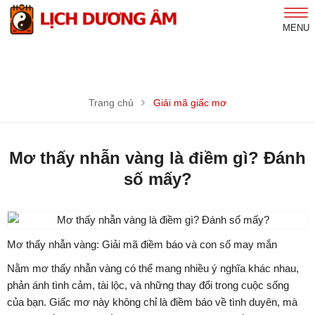
MENU
Trang chủ
Giải mã giấc mơ
Mơ thấy nhẫn vàng là điềm gì? Đánh
số mấy?
Mơ thấy nhẫn vàng: Giải mã điềm báo và con số may mắn
Nằm mơ thấy nhẫn vàng có thể mang nhiều ý nghĩa khác nhau,
phản ánh tình cảm, tài lộc, và những thay đổi trong cuộc sống
của bạn. Giấc mơ này không chỉ là điềm báo về tình duyên, mà