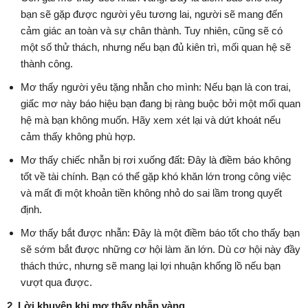
bạn sẽ gặp được người yêu tương lai, người sẽ mang đến
cảm giác an toàn và sự chân thành. Tuy nhiên, cũng sẽ có
một số thử thách, nhưng nếu bạn đủ kiên trì, mối quan hệ sẽ
thành công.
Mơ thấy người yêu tặng nhẫn cho mình: Nếu bạn là con trai,
giấc mơ này báo hiệu bạn đang bị ràng buộc bởi một mối quan
hệ mà bạn không muốn. Hãy xem xét lại và dứt khoát nếu
cảm thấy không phù hợp.
Mơ thấy chiếc nhẫn bị rơi xuống đất: Đây là điềm báo không
tốt về tài chính. Bạn có thể gặp khó khăn lớn trong công việc
và mất đi một khoản tiền không nhỏ do sai lầm trong quyết
định.
Mơ thấy bắt được nhẫn: Đây là một điềm báo tốt cho thấy bạn
sẽ sớm bắt được những cơ hội làm ăn lớn. Dù cơ hội này đầy
thách thức, nhưng sẽ mang lại lợi nhuận khổng lồ nếu bạn
vượt qua được.
2. Lời khuyên khi mơ thấy nhẫn vàng