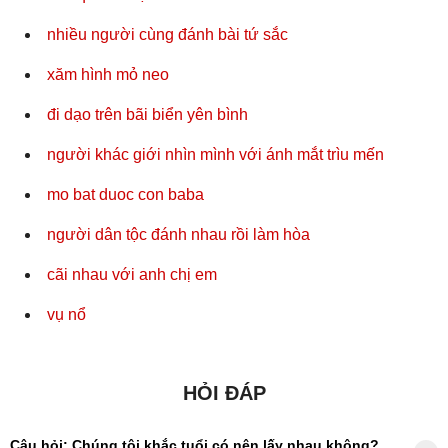
nhiều người cùng đánh bài tứ sắc
xăm hình mỏ neo
đi dạo trên bãi biển yên bình
người khác giới nhìn mình với ánh mắt trìu mến
mo bat duoc con baba
người dân tộc đánh nhau rồi làm hòa
cãi nhau với anh chị em
vụ nổ
HỎI ĐÁP
Câu hỏi: Chúng tôi khắc tuổi có nên lấy nhau không?