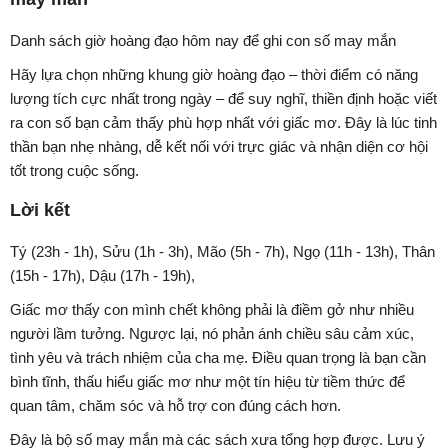
Danh sách giờ hoàng đạo hôm nay để ghi con số may mắn
Hãy lựa chọn những khung giờ hoàng đạo – thời điểm có năng
lượng tích cực nhất trong ngày – để suy nghĩ, thiền định hoặc viết
ra con số bạn cảm thấy phù hợp nhất với giấc mơ. Đây là lúc tinh
thần bạn nhẹ nhàng, dễ kết nối với trực giác và nhận diện cơ hội
tốt trong cuộc sống.
Lời kết
Tý (23h - 1h), Sửu (1h - 3h), Mão (5h - 7h), Ngọ (11h - 13h), Thân
(15h - 17h), Dậu (17h - 19h),
Giấc mơ thấy con mình chết không phải là điềm gở như nhiều
người lầm tưởng. Ngược lại, nó phản ánh chiều sâu cảm xúc,
tình yêu và trách nhiệm của cha mẹ. Điều quan trọng là bạn cần
bình tĩnh, thấu hiểu giấc mơ như một tín hiệu từ tiềm thức để
quan tâm, chăm sóc và hỗ trợ con đúng cách hơn.
Đây là bộ số may mắn mà các sách xưa tổng hợp được. Lưu ý