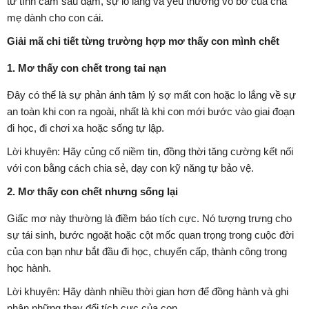
từ tình cảm sâu đậm, sự lo lắng và yêu thương vô bờ của cha
mẹ dành cho con cái.
Giải mã chi tiết từng trường hợp mơ thấy con mình chết
1. Mơ thấy con chết trong tai nạn
Đây có thể là sự phản ánh tâm lý sợ mất con hoặc lo lắng về sự
an toàn khi con ra ngoài, nhất là khi con mới bước vào giai đoạn
đi học, đi chơi xa hoặc sống tự lập.
Lời khuyên: Hãy củng cố niềm tin, đồng thời tăng cường kết nối
với con bằng cách chia sẻ, dạy con kỹ năng tự bảo vệ.
2. Mơ thấy con chết nhưng sống lại
Giấc mơ này thường là điềm báo tích cực. Nó tượng trưng cho
sự tái sinh, bước ngoặt hoặc cột mốc quan trọng trong cuộc đời
của con bạn như bắt đầu đi học, chuyển cấp, thành công trong
học hành.
Lời khuyên: Hãy dành nhiều thời gian hơn để đồng hành và ghi
nhận những thay đổi tích cực của con.