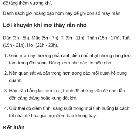
để tăng thêm vượng khí.
Danh sách giờ hoàng đạo hôm nay để ghi con số may mắn .
Lời khuyên khi mơ thấy rắn nhỏ
Dần (3h - 5h), Mão (5h - 7h), Tị (9h - 11h), Thân (15h - 17h), Tuất
(19h - 21h), Hợi (21h - 23h),
Giấc mơ này thường phản ánh điều nhỏ nhặt nhưng đáng lưu
tâm trong đời sống. Đừng xem nhẹ các tín hiệu nhỏ.
Nên quan sát và cẩn trọng hơn trong các mối quan hệ xung
quanh.
Hãy cân bằng lại cảm xúc, tránh để những vấn đề nhỏ dẫn
đến căng thẳng hoặc xung đột lớn.
Giữ thái độ điềm tĩnh, sáng suốt trong mọi tình huống là cách
tốt nhất để hóa giải mọi điềm báo không hay.
Kết luận