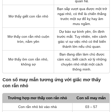
quan hệ.
Bạn sắp vượt qua được một trở
ngại nhỏ, có thể là chiến thắng
Mơ thấy giết con rắn nhỏ
trước một sự đố kỵ hay âm
mưu ngầm.
Dự báo sự bình yên, ổn định
Mơ thấy con rắn nhỏ cuộn
trước mắt. Tuy nhiên, nên cảnh
tròn, nằm yên
giác vì sự việc nhỏ có thể biến
thành lớn nếu chủ quan.
Bạn đang dần làm chủ được
Mơ thấy ôm con rắn nhỏ,
cảm xúc, biết cách xử lý những
không sợ
chuyện nhỏ nhặt một cách
thông minh.
Con số may mắn tương ứng với giấc mơ thấy
con rắn nhỏ
Trường hợp mơ thấy con rắn nhỏ
Con số may mắn
Con rắn nhỏ bò vào nhà
03 – 57