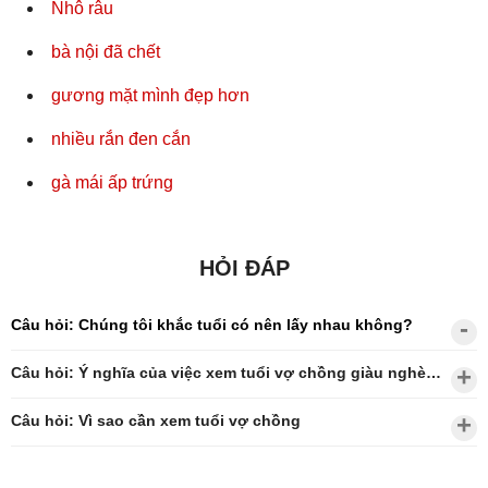
Nhô râu
bà nội đã chết
gương mặt mình đẹp hơn
nhiều rắn đen cắn
gà mái ấp trứng
HỎI ĐÁP
Câu hỏi: Chúng tôi khắc tuổi có nên lấy nhau không?
Câu hỏi: Ý nghĩa của việc xem tuổi vợ chồng giàu nghèo?
Câu hỏi: Vì sao cần xem tuổi vợ chồng