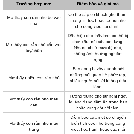
Trường hợp mơ
Điềm báo và giải mã
Có thể sắp có khách ghé thăm,
Mơ thấy con rắn nhỏ bò vào
mang tin tức hoặc cơ hội nhỏ
nhà
cho công việc, tài chính.
Dấu hiệu cho thấy bạn có thể bị
chơi xấu, nói xấu sau lưng.
Mơ thấy con rắn nhỏ cắn vào
Nhưng chỉ ở mức độ nhỏ,
tay/chân
không ảnh hưởng nghiêm
trọng.
Bạn đang bị vây quanh bởi
những mối quan hệ phức tạp,
Mơ thấy nhiều con rắn nhỏ
nhiều người nói lời không thật
lòng.
Tượng trưng cho sự nghi ngờ,
Mơ thấy con rắn nhỏ màu
lo lắng đang tiềm ẩn trong bạn
đen
hoặc xung đột nội tâm.
Điềm báo của một sự chuyển
Mơ thấy con rắn nhỏ màu
biến tích cực nhỏ trong công
trắng
việc, học hành hoặc các mối