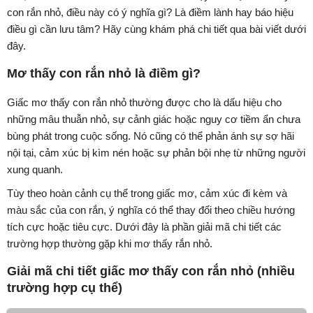
con rắn nhỏ, điều này có ý nghĩa gì? Là điềm lành hay báo hiệu
điều gì cần lưu tâm? Hãy cùng khám phá chi tiết qua bài viết dưới
đây.
Mơ thấy con rắn nhỏ là điềm gì?
Giấc mơ thấy con rắn nhỏ thường được cho là dấu hiệu cho
những mâu thuẫn nhỏ, sự cảnh giác hoặc nguy cơ tiềm ẩn chưa
bùng phát trong cuộc sống. Nó cũng có thể phản ánh sự sợ hãi
nội tại, cảm xúc bị kìm nén hoặc sự phản bội nhẹ từ những người
xung quanh.
Tùy theo hoàn cảnh cụ thể trong giấc mơ, cảm xúc đi kèm và
màu sắc của con rắn, ý nghĩa có thể thay đổi theo chiều hướng
tích cực hoặc tiêu cực. Dưới đây là phần giải mã chi tiết các
trường hợp thường gặp khi mơ thấy rắn nhỏ.
Giải mã chi tiết giấc mơ thấy con rắn nhỏ (nhiều
trường hợp cụ thể)