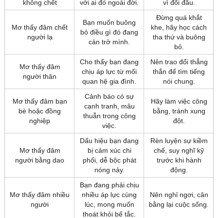
không chết
với ai đó ngoài đời.
vì đối đầu.
Đừng quá khắt
Bạn muốn buông
Mơ thấy đâm chết
khe, hãy học cách
bỏ điều gì đó đang
người lạ
tha thứ và buông
cản trở mình.
bỏ.
Cho thấy bạn đang
Nên trao đổi thẳng
Mơ thấy đâm
chịu áp lực từ mối
thắn để tìm tiếng
người thân
quan hệ gia đình.
nói chung.
Cảnh báo có sự
Mơ thấy đâm bạn
Hãy làm việc công
cạnh tranh, mâu
bè hoặc đồng
bằng, tránh xung
thuẫn trong công
nghiệp
đột.
việc.
Dấu hiệu bạn đang
Rèn luyện sự kiềm
Mơ thấy đâm
bị cảm xúc chi
chế, suy nghĩ kỹ
người bằng dao
phối, dễ bộc phát
trước khi hành
nóng nảy.
động.
Bạn đang phải chịu
Mơ thấy đâm nhiều
nhiều áp lực cùng
Nên nghỉ ngơi, cân
người
lúc, mong muốn
bằng lại cuộc sống.
thoát khỏi bế tắc.