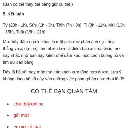
(Bạn có thể thay thế bằng giờ cụ thể.)
5. Kết luận
Tý (23h - 1h), Sửu (1h - 3h), Thìn (7h - 9h), Tị (9h - 11h), Mùi (13h
- 15h), Tuất (19h - 21h),
Mơ thấy đâm người khác là một giấc mơ phản ánh sự căng
thẳng và áp lực nội tâm nhiều hơn là điềm báo xui rủi. Giấc mơ
này nhắc nhở bạn hãy kiềm chế cảm xúc, học cách buông bỏ và
tìm sự cân bằng.
Đây là bộ số may mắn mà các sách xưa tổng hợp được. Lưu ý
không dùng bộ số này vào những việc phạm pháp như chơi lô đề.
CÓ THỂ BẠN QUAN TÂM
chơi bài online
gối mới
em vợ có thai