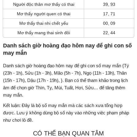
Người độc thân mơ thấy có thai
39, 93
Mơ thấy người quen có thai
17, 71
Mơ thấy thai nhi chết yểu
00, 09
Mơ thấy mang thai sinh đôi
22, 44
Danh sách giờ hoàng đạo hôm nay để ghi con số
may mắn
Danh sách giờ hoàng đạo hôm nay để ghi con số may mắn {Tý
(23h - 1h), Sửu (1h - 3h), Mão (5h - 7h), Ngọ (11h - 13h), Thân
(15h - 17h), Dậu (17h - 19h), }. Bạn có thể tham khảo trong lịch
âm để chọn giờ Thìn, Tỵ, Mùi, Tuất, Hợi, Sửu… để tăng thêm
may mắn.
Kết luận: Đây là bộ số may mắn mà các sách xưa tổng hợp
được. Lưu ý không dùng bộ số này vào những việc phạm pháp
như chơi lô đề.
CÓ THỂ BẠN QUAN TÂM