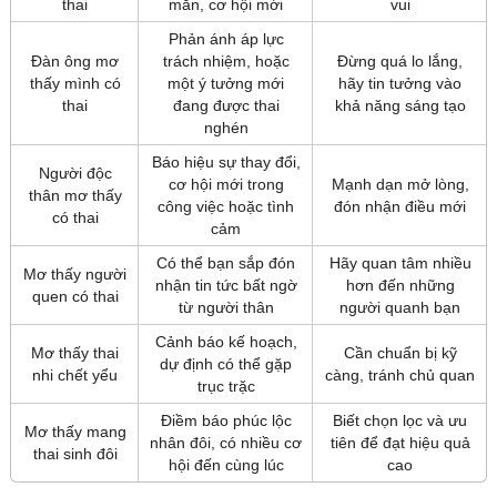
thai
mắn, cơ hội mới
vui
Phản ánh áp lực
Đàn ông mơ
trách nhiệm, hoặc
Đừng quá lo lắng,
thấy mình có
một ý tưởng mới
hãy tin tưởng vào
thai
đang được thai
khả năng sáng tạo
nghén
Báo hiệu sự thay đổi,
Người độc
cơ hội mới trong
Mạnh dạn mở lòng,
thân mơ thấy
công việc hoặc tình
đón nhận điều mới
có thai
cảm
Có thể bạn sắp đón
Hãy quan tâm nhiều
Mơ thấy người
nhận tin tức bất ngờ
hơn đến những
quen có thai
từ người thân
người quanh bạn
Cảnh báo kế hoạch,
Mơ thấy thai
Cần chuẩn bị kỹ
dự định có thể gặp
nhi chết yểu
càng, tránh chủ quan
trục trặc
Điềm báo phúc lộc
Biết chọn lọc và ưu
Mơ thấy mang
nhân đôi, có nhiều cơ
tiên để đạt hiệu quả
thai sinh đôi
hội đến cùng lúc
cao