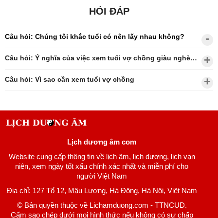
HỎI ĐÁP
Câu hỏi: Chúng tôi khắc tuổi có nên lấy nhau không?
Câu hỏi: Ý nghĩa của việc xem tuổi vợ chồng giàu nghèo?
Câu hỏi: Vì sao cần xem tuổi vợ chồng
Lịch dương âm com
Website cung cấp thông tin về lịch âm, lịch dương, lịch vạn
niên, xem ngày tốt xấu chính xác nhất và miễn phí cho
người Việt Nam
Địa chỉ: 127 Tổ 12, Mậu Lương, Hà Đông, Hà Nội, Việt Nam
© Bản quyền thuộc về Lichamduong.com - TTNCUD.
Cấm sao chép dưới mọi hình thức nếu không có sự chấp