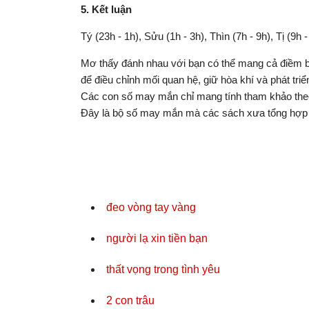
5. Kết luận
Tý (23h - 1h), Sửu (1h - 3h), Thìn (7h - 9h), Tị (9h 
Mơ thấy đánh nhau với bạn có thể mang cả điềm bá
để điều chỉnh mối quan hệ, giữ hòa khí và phát triể
Các con số may mắn chỉ mang tính tham khảo theo 
Đây là bộ số may mắn mà các sách xưa tổng hợp 
đeo vòng tay vàng
người lạ xin tiền bạn
thất vọng trong tình yêu
2 con trâu