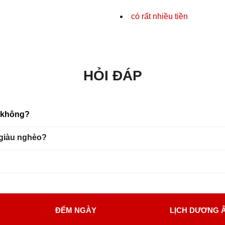
có rất nhiều tiền
HỎI ĐÁP
u không?
 giàu nghèo?
ĐẾM NGÀY
LỊCH DƯƠNG 