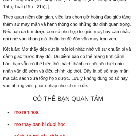
15h), Tuất (19h - 21h), }
Theo quan niệm dân gian, việc lựa chọn giờ hoàng đạo giúp tăng
thêm sự may mắn và hanh thông cho những dự định quan trọng.
Nếu bạn đã tìm được con số phù hợp từ giấc mơ, hãy cân nhắc
ghi nhớ vào khung giờ thuận lợi để đón vận may trọn vẹn.
Kết luận: Mơ thấy dép đứt là một lời nhắc nhở về sự chuẩn bị và
cảnh giác trước thay đổi. Dù điềm báo có thể mang tính cảnh
báo, bạn vẫn có thể biến thử thách thành cơ hội nếu biết nhìn
nhận vấn đề sớm và điều chỉnh kịp thời. Đây là bộ số may mắn
mà các sách xưa tổng hợp được. Lưu ý không dùng bộ số này
vào những việc phạm pháp như chơi lô đề.
CÓ THỂ BẠN QUAN TÂM
mo ran hoa
mo thay ban bi duoi hoc