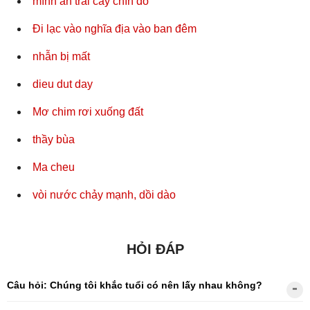
mình ăn trái cây chín đỏ
Đi lạc vào nghĩa địa vào ban đêm
nhẫn bị mất
dieu dut day
Mơ chim rơi xuống đất
thầy bùa
Ma cheu
vòi nước chảy mạnh, dồi dào
HỎI ĐÁP
Câu hỏi: Chúng tôi khắc tuổi có nên lấy nhau không?