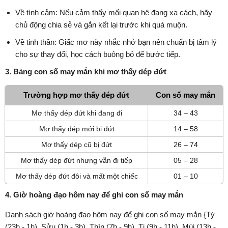
Về tình cảm: Nếu cảm thấy mối quan hệ đang xa cách, hãy
chủ động chia sẻ và gắn kết lại trước khi quá muộn.
Về tinh thần: Giấc mơ này nhắc nhở bạn nên chuẩn bị tâm lý
cho sự thay đổi, học cách buông bỏ để bước tiếp.
3. Bảng con số may mắn khi mơ thấy dép đứt
Trường hợp mơ thấy dép đứt
Con số may mắn
Mơ thấy dép đứt khi đang đi
34 – 43
Mơ thấy dép mới bị đứt
14 – 58
Mơ thấy dép cũ bị đứt
26 – 74
Mơ thấy dép đứt nhưng vẫn đi tiếp
05 – 28
Mơ thấy dép đứt đôi và mất một chiếc
01 – 10
4. Giờ hoàng đạo hôm nay để ghi con số may mắn
Danh sách giờ hoàng đạo hôm nay để ghi con số may mắn {Tý
(23h - 1h), Sửu (1h - 3h), Thìn (7h - 9h), Tị (9h - 11h), Mùi (13h -