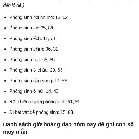
đến lô đề.)
Phóng sinh nói chung: 13, 52
Phóng sinh cá: 35, 89
Phóng sinh ếch: 11, 74
Phóng sinh chim: 06, 31
Phóng sinh rùa: 68, 85
Phóng sinh ở chùa: 29, 63
Phóng sinh gần sông: 17, 59
Phóng sinh ở núi: 14, 40
Rất nhiều người phóng sinh: 51, 91
Đi bắt vật để phóng sinh: 15, 83
Danh sách giờ hoàng đạo hôm nay để ghi con số
may mắn