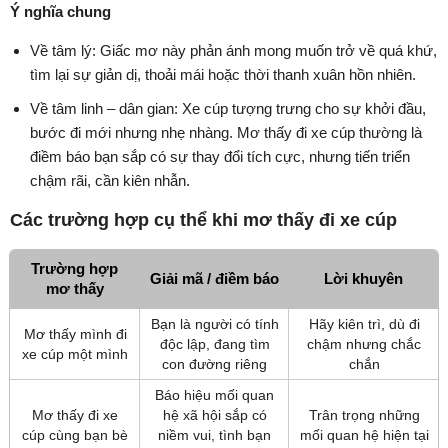
Ý nghĩa chung
Về tâm lý: Giấc mơ này phản ánh mong muốn trở về quá khứ,
tìm lại sự giản dị, thoải mái hoặc thời thanh xuân hồn nhiên.
Về tâm linh – dân gian: Xe cúp tượng trưng cho sự khởi đầu,
bước đi mới nhưng nhẹ nhàng. Mơ thấy đi xe cúp thường là
điềm báo bạn sắp có sự thay đổi tích cực, nhưng tiến triển
chậm rãi, cần kiên nhẫn.
Các trường hợp cụ thể khi mơ thấy đi xe cúp
Trường hợp
Giải mã / điềm báo
Lời khuyên
mơ thấy
Bạn là người có tính
Hãy kiên trì, dù đi
Mơ thấy mình đi
độc lập, đang tìm
chậm nhưng chắc
xe cúp một mình
con đường riêng
chắn
Báo hiệu mối quan
Mơ thấy đi xe
hệ xã hội sắp có
Trân trọng những
cúp cùng bạn bè
niềm vui, tình bạn
mối quan hệ hiện tại