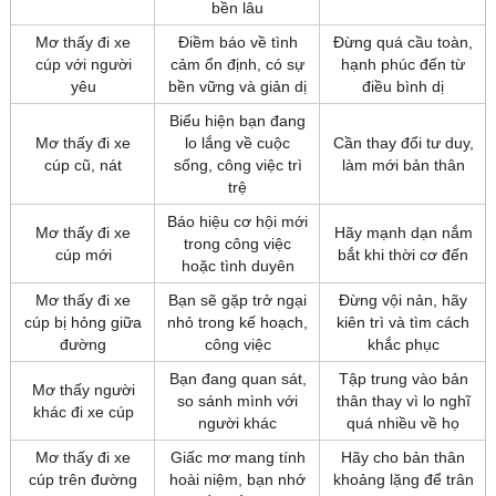
bền lâu
Mơ thấy đi xe
Điềm báo về tình
Đừng quá cầu toàn,
cúp với người
cảm ổn định, có sự
hạnh phúc đến từ
yêu
bền vững và giản dị
điều bình dị
Biểu hiện bạn đang
Mơ thấy đi xe
lo lắng về cuộc
Cần thay đổi tư duy,
cúp cũ, nát
sống, công việc trì
làm mới bản thân
trệ
Báo hiệu cơ hội mới
Mơ thấy đi xe
Hãy mạnh dạn nắm
trong công việc
cúp mới
bắt khi thời cơ đến
hoặc tình duyên
Mơ thấy đi xe
Bạn sẽ gặp trở ngại
Đừng vội nản, hãy
cúp bị hỏng giữa
nhỏ trong kế hoạch,
kiên trì và tìm cách
đường
công việc
khắc phục
Bạn đang quan sát,
Tập trung vào bản
Mơ thấy người
so sánh mình với
thân thay vì lo nghĩ
khác đi xe cúp
người khác
quá nhiều về họ
Mơ thấy đi xe
Giấc mơ mang tính
Hãy cho bản thân
cúp trên đường
hoài niệm, bạn nhớ
khoảng lặng để trân