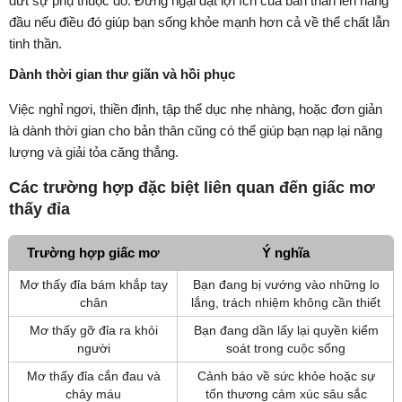
đứt sự phụ thuộc đó. Đừng ngại đặt lợi ích của bản thân lên hàng
đầu nếu điều đó giúp bạn sống khỏe mạnh hơn cả về thể chất lẫn
tinh thần.
Dành thời gian thư giãn và hồi phục
Việc nghỉ ngơi, thiền định, tập thể dục nhẹ nhàng, hoặc đơn giản
là dành thời gian cho bản thân cũng có thể giúp bạn nạp lại năng
lượng và giải tỏa căng thẳng.
Các trường hợp đặc biệt liên quan đến giấc mơ
thấy đỉa
Trường hợp giấc mơ
Ý nghĩa
Mơ thấy đỉa bám khắp tay
Bạn đang bị vướng vào những lo
chân
lắng, trách nhiệm không cần thiết
Mơ thấy gỡ đỉa ra khỏi
Bạn đang dần lấy lại quyền kiểm
người
soát trong cuộc sống
Mơ thấy đỉa cắn đau và
Cảnh báo về sức khỏe hoặc sự
chảy máu
tổn thương cảm xúc sâu sắc