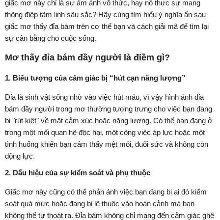
giấc mơ này chỉ là sự ám ảnh vô thức, hay nó thực sự mang
thông điệp tâm linh sâu sắc? Hãy cùng tìm hiểu ý nghĩa ẩn sau
giấc mơ thấy đỉa bám trên cơ thể bạn và cách giải mã để tìm lại
sự cân bằng cho cuộc sống.
Mơ thấy đỉa bám đầy người là điềm gì?
1. Biểu tượng của cảm giác bị “hút cạn năng lượng”
Đỉa là sinh vật sống nhờ vào việc hút máu, vì vậy hình ảnh đỉa
bám đầy người trong mơ thường tượng trưng cho việc bạn đang
bị "rút kiệt" về mặt cảm xúc hoặc năng lượng. Có thể bạn đang ở
trong một mối quan hệ độc hại, một công việc áp lực hoặc một
tình huống khiến bạn cảm thấy mệt mỏi, đuối sức và không còn
động lực.
2. Dấu hiệu của sự kiểm soát và phụ thuộc
Giấc mơ này cũng có thể phản ánh việc bạn đang bị ai đó kiểm
soát quá mức hoặc đang bị lệ thuộc vào hoàn cảnh mà bạn
không thể tự thoát ra. Đỉa bám không chỉ mang đến cảm giác ghê