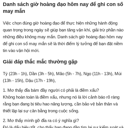
Danh sách giờ hoàng đạo hôm nay để ghi con số
may mắn
Việc chọn đúng giờ hoàng đạo để thực hiện những hành động
quan trọng trong ngày sẽ giúp bạn tăng vận khí, giải trừ phần nào
những điều không may mắn. Danh sách giờ hoàng đạo hôm nay
để ghi con số may mắn sẽ là thời điểm lý tưởng để bạn đặt niềm
tin vào vận hội mới.
Giải đáp thắc mắc thường gặp
Tý (23h - 1h), Dần (3h - 5h), Mão (5h - 7h), Ngọ (11h - 13h), Mùi
(13h - 15h), Dậu (17h - 19h),
1. Mơ thấy đỉa bám đầy người có phải là điềm xấu?
Không hoàn toàn là điềm xấu, nhưng nó là lời cảnh báo rõ ràng
rằng bạn đang bị tiêu hao năng lượng, cần bảo vệ bản thân và
thiết lập lại sự cân bằng trong cuộc sống.
2. Mơ thấy mình gỡ đỉa ra có ý nghĩa gì?
Đó là dấu hiệu tốt, cho thấy bạn đang dần tìm lại sự kiểm soát và