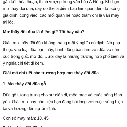
gắn kết, hòa thuận, thịnh vượng trong văn hóa Á Đông. Khi bạn
mơ thấy đôi đũa, đây có thể là điềm báo liên quan đến đời sống
gia đình, công việc, các mối quan hệ hoặc thậm chí là vận may
tài lộc.
Mơ thấy đôi đũa là điềm gì? Tốt hay xấu?
Giấc mơ thấy đôi đũa không mang một ý nghĩa cố định. Nó phụ
thuộc vào loại đũa bạn thấy, hành động bạn làm với đũa và cảm
xúc trong giấc mơ đó. Dưới đây là những trường hợp phổ biến và
ý nghĩa chi tiết đi kèm.
Giải mã chi tiết các trường hợp mơ thấy đôi đũa
1. Mơ thấy đôi đũa gỗ
Đũa gỗ tượng trưng cho sự giản dị, mộc mạc và cuộc sống bình
yên. Giấc mơ này báo hiệu bạn đang hài lòng với cuộc sống hiện
tại và hướng đến sự ổn định.
Con số may mắn: 18, 45