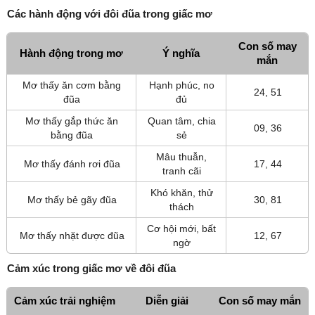
Các hành động với đôi đũa trong giấc mơ
Con số may
Hành động trong mơ
Ý nghĩa
mắn
Mơ thấy ăn cơm bằng
Hạnh phúc, no
24, 51
đũa
đủ
Mơ thấy gắp thức ăn
Quan tâm, chia
09, 36
bằng đũa
sẻ
Mâu thuẫn,
Mơ thấy đánh rơi đũa
17, 44
tranh cãi
Khó khăn, thử
Mơ thấy bẻ gãy đũa
30, 81
thách
Cơ hội mới, bất
Mơ thấy nhặt được đũa
12, 67
ngờ
Cảm xúc trong giấc mơ về đôi đũa
Cảm xúc trải nghiệm
Diễn giải
Con số may mắn