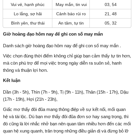
Vui vẻ, hạnh phúc
May mắn, tin vui
03, 54
Lo lắng, sợ hãi
Cảnh báo rủi ro
21, 48
Bình yên, thư thái
An tâm, tự tin
05, 32
Giờ hoàng đạo hôm nay để ghi con số may mắn
Danh sách giờ hoàng đạo hôm nay để ghi con số may mắn .
Việc chọn đúng thời điểm không chỉ giúp bạn cảm thấy tự tin hơn,
mà còn phù trợ để mọi việc trong ngày diễn ra suôn sẻ, hanh
thông và thuận lợi hơn.
Kết luận
Dần (3h - 5h), Thìn (7h - 9h), Tị (9h - 11h), Thân (15h - 17h), Dậu
(17h - 19h), Hợi (21h - 23h),
Giấc mơ thấy đôi đũa mang thông điệp về sự kết nối, mối quan
hệ và tài lộc. Dù bạn mơ thấy đôi đũa đơn sơ hay sang trọng, thì
đó cũng là lời nhắc nhở bạn nên quan tâm nhiều hơn đến các mối
quan hệ xung quanh, trân trọng những điều giản dị và đừng bỏ lỡ