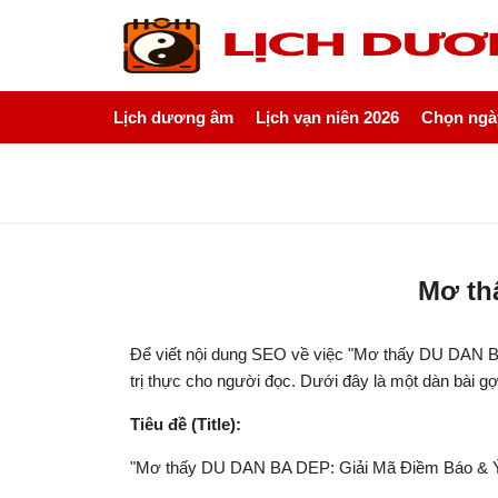
Lịch dương âm
Lịch vạn niên 2026
Chọn ngày
Mơ th
Để viết nội dung SEO về việc "Mơ thấy DU DAN BA
trị thực cho người đọc. Dưới đây là một dàn bài gợi
Tiêu đề (Title):
"Mơ thấy DU DAN BA DEP: Giải Mã Điềm Báo & 