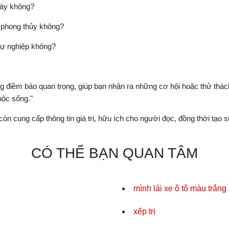
này không?
phong thủy không?
ự nghiệp không?
ềm báo quan trọng, giúp bạn nhận ra những cơ hội hoặc thử thách 
uộc sống."
òn cung cấp thông tin giá trị, hữu ích cho người đọc, đồng thời tạo 
CÓ THỂ BẠN QUAN TÂM
mình lái xe ô tô màu trắng
xếp trị