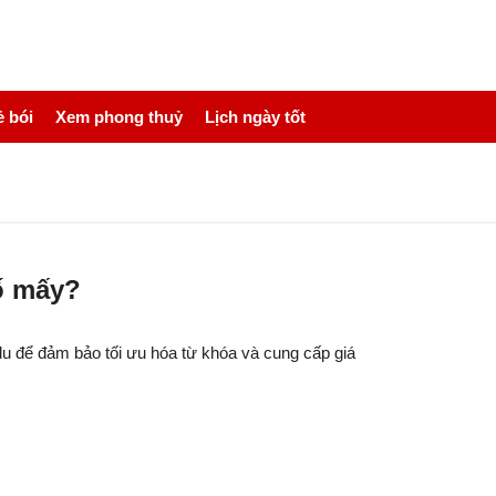
 bói
Xem phong thuỷ
Lịch ngày tốt
ố mấy?
 để đảm bảo tối ưu hóa từ khóa và cung cấp giá