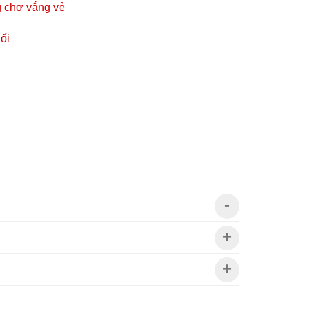
 chợ vắng vẻ
ối