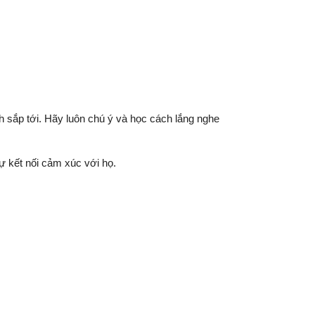
sắp tới. Hãy luôn chú ý và học cách lắng nghe
sự kết nối cảm xúc với họ.