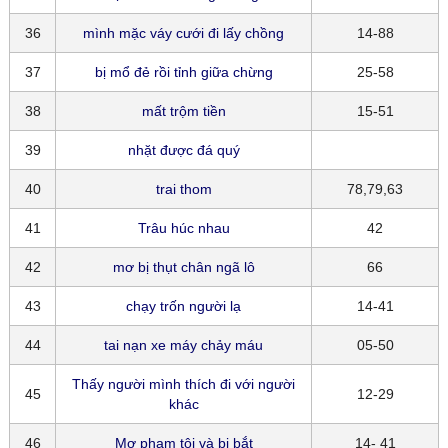
36
mình mặc váy cưới đi lấy chồng
14-88
37
bị mổ đẻ rồi tỉnh giữa chừng
25-58
38
mất trộm tiền
15-51
39
nhặt được đá quý
40
trai thom
78,79,63
41
Trâu húc nhau
42
42
mơ bị thụt chân ngã lô
66
43
chạy trốn người lạ
14-41
44
tai nạn xe máy chảy máu
05-50
Thấy người mình thích đi với người
45
12-29
khác
46
Mơ phạm tội và bị bắt
14- 41