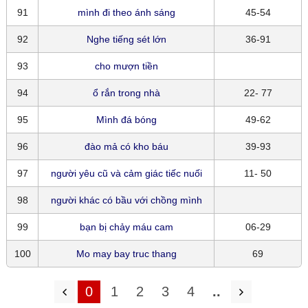
91
mình đi theo ánh sáng
45-54
92
Nghe tiếng sét lớn
36-91
93
cho mượn tiền
94
ổ rắn trong nhà
22- 77
95
Mình đá bóng
49-62
96
đào mả có kho báu
39-93
97
người yêu cũ và cảm giác tiếc nuối
11- 50
98
người khác có bầu với chồng mình
99
bạn bị chảy máu cam
06-29
100
Mo may bay truc thang
69
0
1
2
3
4
..