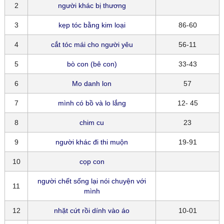
2
người khác bị thương
3
kẹp tóc bằng kim loại
86-60
4
cắt tóc mái cho người yêu
56-11
5
bò con (bê con)
33-43
6
Mo danh lon
57
7
mình có bồ và lo lắng
12- 45
8
chim cu
23
9
người khác đi thi muộn
19-91
10
cọp con
người chết sống lại nói chuyện với
11
mình
12
nhặt cứt rồi dính vào áo
10-01