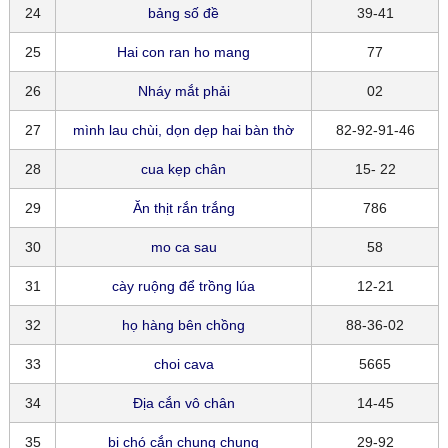
24
bảng số đề
39-41
25
Hai con ran ho mang
77
26
Nháy mắt phải
02
27
mình lau chùi, dọn dẹp hai bàn thờ
82-92-91-46
28
cua kẹp chân
15- 22
29
Ăn thịt rắn trắng
786
30
mo ca sau
58
31
cày ruộng để trồng lúa
12-21
32
họ hàng bên chồng
88-36-02
33
choi cava
5665
34
Địa cắn vô chân
14-45
35
bị chó cắn chung chung
29-92