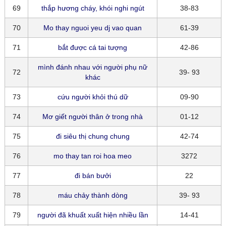
69
thắp hương cháy, khói nghi ngút
38-83
70
Mo thay nguoi yeu dj vao quan
61-39
71
bắt được cá tai tượng
42-86
mình đánh nhau với người phụ nữ
72
39- 93
khác
73
cứu người khỏi thú dữ
09-90
74
Mơ giết người thân ở trong nhà
01-12
75
đi siêu thị chung chung
42-74
76
mo thay tan roi hoa meo
3272
77
đi bán bưởi
22
78
máu chảy thành dòng
39- 93
79
người đã khuất xuất hiện nhiều lần
14-41