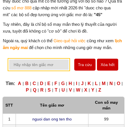
thấy duoc cho qua mit có thể tương ứng với bộ số nào ? Qua tra
cứu
sổ mơ 888
cập nhập mới nhất 2026 thì "duoc cho qua
mit" các bộ số đẹp tương ứng với giấc mơ đó là:
"45"
Tuy nhiên, đây là chỉ bộ số may mắn theo lý thuyết của người
xưa, tuyệt đối không có "cơ sở" để chơi lô đề.
Ngoài ra, quý khách có thể
Gieo quẻ hỏi việc
cũng như xem
lịch
âm ngày mai
để chọn cho mình những cung giờ may mắn.
Tra cứu
Xóa hết
Tìm:
A
|
B
|
C
|
D
|
E
|
F
|
G
|
H
|
I
|
J
|
K
|
L
|
M
|
N
|
O
|
P
|
Q
|
R
|
S
|
T
|
U
|
V
|
W
|
X
|
Y
|
Z
Con số may
STT
Tên giấc mơ
mắn
1
nguoi dan ong ten tho
99