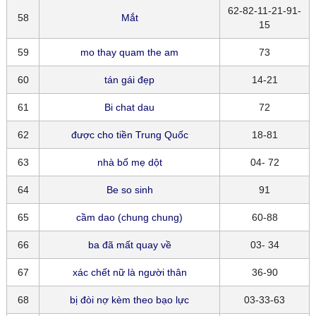
62-82-11-21-91-
58
Mắt
15
59
mo thay quam the am
73
60
tán gái đẹp
14-21
61
Bi chat dau
72
62
được cho tiền Trung Quốc
18-81
63
nhà bố mẹ dột
04- 72
64
Be so sinh
91
65
cầm dao (chung chung)
60-88
66
ba đã mất quay về
03- 34
67
xác chết nữ là người thân
36-90
68
bị đòi nợ kèm theo bạo lực
03-33-63