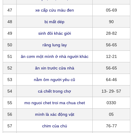
47
xe cấp cứu màu đen
05-69
48
bị mất dép
90
49
sinh đôi khác giới
28-82
50
răng lung lay
56-65
51
ăn cơm một mình ở nhà người khác
12-21
52
ăn xin trước cửa nhà
56-65
53
nằm ôm người yêu cũ
64-46
54
cá chết trong chợ
13- 29- 57
55
mo nguoi chet troi ma chua chet
0330
56
mình là xác động vật
05
57
chim của chú
76-77