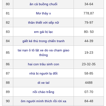
80
ăn cả buồng chuối
34-64
81
Mơ thây x
778,87
82
thân thiết với sếp nữ
79-97
83
em gái bị lạc
80- 50
84
giết kẻ thù trong chiến tranh
44-39
tai nạn ô tô lật xe do va chạm giao
85
19-23
thông
86
hai con trâu sinh con
23-32-35
87
nhà bị người lạ đốt
58-85
88
di xe taI
4488
89
nồi cháo trắng
07-70
90
ôm người mình thích rồi rời xa
84-48