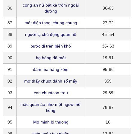
công an nữ bắt kẻ trộm ngoài
86
36-63
đường
87
mất điện thoại chung chung
27-72
88
người lạ chủ động quan hệ
45- 54
89
bước đi trên biển khô
36- 63
90
họ hàng đã mất
19-91
91
đám ma hàng xóm
95-86
92
mơ thấy chuột đánh số mấy
359
93
con chuotcon trau
29,89
mặc quần áo như một người nổi
94
78-87
tiếng
95
Mo minh bi thuong
16
96
chảy máu tay nhiều
12-84