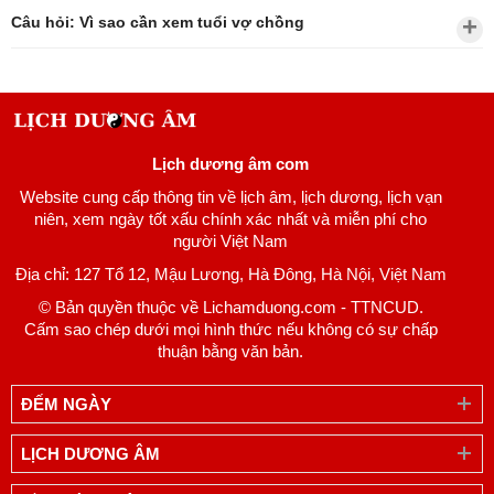
Câu hỏi: Vì sao cần xem tuổi vợ chồng
Lịch dương âm com
Website cung cấp thông tin về lịch âm, lịch dương, lịch vạn
niên, xem ngày tốt xấu chính xác nhất và miễn phí cho
người Việt Nam
Địa chỉ: 127 Tổ 12, Mậu Lương, Hà Đông, Hà Nội, Việt Nam
© Bản quyền thuộc về Lichamduong.com - TTNCUD.
Cấm sao chép dưới mọi hình thức nếu không có sự chấp
thuận bằng văn bản.
ĐẾM NGÀY
LỊCH DƯƠNG ÂM