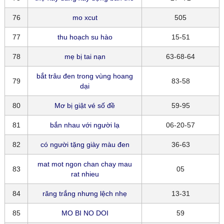
76
mo xcut
505
77
thu hoạch su hào
15-51
78
mẹ bị tai nạn
63-68-64
bắt trâu đen trong vùng hoang
79
83-58
dại
80
Mơ bị giật vé số đề
59-95
81
bắn nhau với người lạ
06-20-57
82
có người tặng giày màu đen
36-63
mat mot ngon chan chay mau
83
05
rat nhieu
84
răng trắng nhưng lệch nhẹ
13-31
85
MO BI NO DOI
59