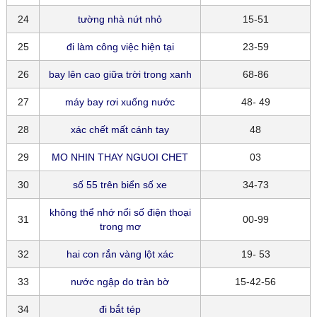
24
tường nhà nứt nhỏ
15-51
25
đi làm công việc hiện tại
23-59
26
bay lên cao giữa trời trong xanh
68-86
27
máy bay rơi xuống nước
48- 49
28
xác chết mất cánh tay
48
29
MO NHIN THAY NGUOI CHET
03
30
số 55 trên biển số xe
34-73
không thể nhớ nổi số điện thoại
31
00-99
trong mơ
32
hai con rắn vàng lột xác
19- 53
33
nước ngập do tràn bờ
15-42-56
34
đi bắt tép