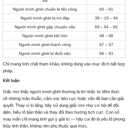
ưa
Người mình ghét chuẩn bị tấn công
60 – 61
Người mình ghét bị trù dập
39 – 19 – 49
Người mình ghét gặp chuyện xấu
69 – 54 – 65
Người mình ghét kết hôn
48 – 08
Người mình ghét thành công
67 – 57
Người mình ghét bị đuổi việc
66 – 43
Chỉ mang tính chất tham khảo, không dùng vào mục đích bất hợp
pháp.
Kết luận
Giấc mơ thấy người mình ghét thường là lời nhắc từ tiềm thức
về những mâu thuẫn, cảm xúc tiêu cực hoặc vấn đề bạn cần giải
quyết. Thay vì lo lắng, hãy sử dụng giấc mơ như cơ hội để đối
diện, hiểu rõ bản thân và thay đổi theo hướng tích cực. Con số
may mắn chỉ mang tính gợi ý giải trí — hãy coi đó là yếu tố phong
thủy tinh thần, không nên phụ thuộc quá mức.