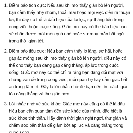
Điềm báo tích cực: Nếu sau khi mơ thấy gián bò lên người,
bạn cảm thấy nhẹ nhõm, thoải mái hoặc mọi việc diễn ra thuận
lợi, thì đây có thể là dấu hiệu của tài lộc, sự thăng tiến trong
công việc hoặc cuộc sống. Giấc mơ này có thể báo hiệu bạn
sẽ nhận được một món quà nhỏ hoặc sự may mắn bất ngờ
trong thời gian tới.
Điềm báo tiêu cực: Nếu bạn cảm thấy lo lắng, sợ hãi, hoặc
gặp ác mộng sau khi mơ thấy gián bò lên người, điều này có
thể cho thấy bạn đang gặp căng thẳng, áp lực trong cuộc
sống. Giấc mơ này có thể chỉ ra rằng bạn đang đối mặt với
những vấn đề trong công việc, mối quan hệ hay cảm giác bất
an trong tâm trí. Đây là lời nhắc nhở để bạn nên tìm cách giải
tỏa căng thẳng và thư giãn hơn.
Lời nhắc nhở về sức khỏe: Giấc mơ này cũng có thể là dấu
hiệu bạn cần quan tâm đến sức khỏe của mình, đặc biệt là
sức khỏe tinh thần. Hãy dành thời gian nghỉ ngơi, thư giãn và
chăm sóc bản thân để giảm bớt áp lực và căng thẳng trong
cuộc sống.