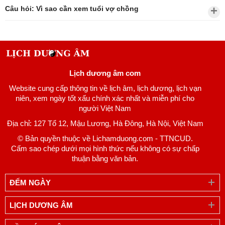
Câu hỏi: Vì sao cần xem tuổi vợ chồng
Lịch dương âm com
Website cung cấp thông tin về lịch âm, lịch dương, lịch vạn
niên, xem ngày tốt xấu chính xác nhất và miễn phí cho
người Việt Nam
Địa chỉ: 127 Tổ 12, Mậu Lương, Hà Đông, Hà Nội, Việt Nam
© Bản quyền thuộc về Lichamduong.com - TTNCUD.
Cấm sao chép dưới mọi hình thức nếu không có sự chấp
thuận bằng văn bản.
ĐẾM NGÀY
LỊCH DƯƠNG ÂM