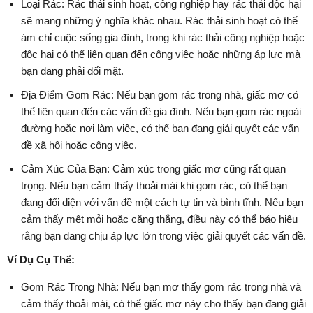
Loại Rác: Rác thải sinh hoạt, công nghiệp hay rác thải độc hại
sẽ mang những ý nghĩa khác nhau. Rác thải sinh hoạt có thể
ám chỉ cuộc sống gia đình, trong khi rác thải công nghiệp hoặc
độc hại có thể liên quan đến công việc hoặc những áp lực mà
bạn đang phải đối mặt.
Địa Điểm Gom Rác: Nếu bạn gom rác trong nhà, giấc mơ có
thể liên quan đến các vấn đề gia đình. Nếu bạn gom rác ngoài
đường hoặc nơi làm việc, có thể bạn đang giải quyết các vấn
đề xã hội hoặc công việc.
Cảm Xúc Của Bạn: Cảm xúc trong giấc mơ cũng rất quan
trọng. Nếu bạn cảm thấy thoải mái khi gom rác, có thể bạn
đang đối diện với vấn đề một cách tự tin và bình tĩnh. Nếu bạn
cảm thấy mệt mỏi hoặc căng thẳng, điều này có thể báo hiệu
rằng bạn đang chịu áp lực lớn trong việc giải quyết các vấn đề.
Ví Dụ Cụ Thể:
Gom Rác Trong Nhà: Nếu bạn mơ thấy gom rác trong nhà và
cảm thấy thoải mái, có thể giấc mơ này cho thấy bạn đang giải