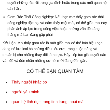
quyết những rắc rối trong gia đình hoặc trong các mối quan hệ
cá nhân.
Gom Rác Thải Công Nghiệp: Nếu bạn mơ thấy gom rác thải
công nghiệp độc hại và cảm thấy mệt mỏi, có thể giấc mơ này
phản ánh áp lực trong công việc hoặc những vấn đề căng
thẳng mà bạn đang gặp phải.
Kết luận: Mơ thấy gom rác là một giấc mơ có thể báo hiệu bạn
đang nỗ lực loại bỏ những điều tiêu cực trong cuộc sống và
chuẩn bị cho những thay đổi tích cực. Hãy tiếp tục giải quyết các
vấn đề và đón nhận những cơ hội mới đang đến gần.
CÓ THỂ BẠN QUAN TÂM
Thấy người khác bơi
người yêu mình
quan hệ tình dục trong tình trạng thoải mái