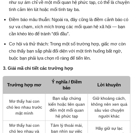
như sự ám chỉ về một mối quan hệ phức tạp, có thể là chuyện
tình cảm lén lút hoặc mối tình tay ba.
Điềm báo mâu thuẫn: Ngoài ra, đây cũng là điềm cảnh báo có
sự va chạm, xích mích trong các mối quan hệ xã hội — bạn
cần khéo léo để tránh “đối đầu”.
Cơ hội và thử thách: Trong một số trường hợp, giấc mơ còn
cho thấy bạn sắp phải đối diện với một tình huống bất ngờ,
buộc bạn phải lựa chọn rõ ràng để tiến lên.
3. Giải mã chi tiết các trường hợp
Ý nghĩa / Điềm
Trường hợp mơ
Lời khuyên
báo
Bạn sắp chứng
Giữ khoảng cách,
Mơ thấy hai con
kiến hoặc liên quan
không nên xen quá
chó leo nhau trước
đến một mối quan
sâu vào chuyện
mặt mình
hệ phức tạp
người khác
Mơ thấy hai con
Tâm lý thoải mái,
Hãy giữ sự lạc
chó leo nhau và
bạn nhìn sự việc