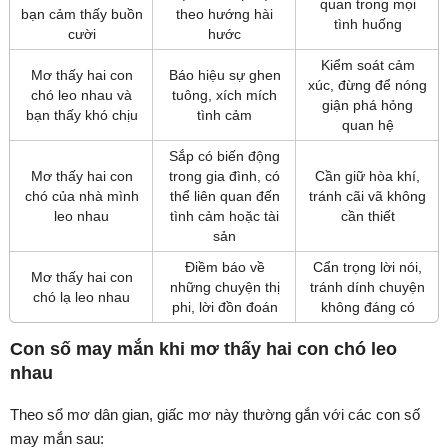
quan trong mọi
bạn cảm thấy buồn
theo hướng hài
tình huống
cười
hước
Kiểm soát cảm
Mơ thấy hai con
Báo hiệu sự ghen
xúc, đừng để nóng
chó leo nhau và
tuông, xích mích
giận phá hỏng
bạn thấy khó chịu
tình cảm
quan hệ
Sắp có biến động
Mơ thấy hai con
trong gia đình, có
Cần giữ hòa khí,
chó của nhà mình
thể liên quan đến
tránh cãi vã không
leo nhau
tình cảm hoặc tài
cần thiết
sản
Điềm báo về
Cẩn trọng lời nói,
Mơ thấy hai con
những chuyện thị
tránh dính chuyện
chó lạ leo nhau
phi, lời đồn đoán
không đáng có
Con số may mắn khi mơ thấy hai con chó leo
nhau
Theo sổ mơ dân gian, giấc mơ này thường gắn với các con số
may mắn sau: