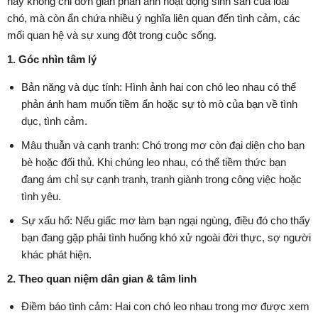
này không chỉ đơn giản phản ánh hoạt động sinh sản của loài
chó, mà còn ẩn chứa nhiều ý nghĩa liên quan đến tình cảm, các
mối quan hệ và sự xung đột trong cuộc sống.
1. Góc nhìn tâm lý
Bản năng và dục tính: Hình ảnh hai con chó leo nhau có thể
phản ánh ham muốn tiềm ẩn hoặc sự tò mò của bạn về tình
dục, tình cảm.
Mâu thuẫn và cạnh tranh: Chó trong mơ còn đại diện cho bạn
bè hoặc đối thủ. Khi chúng leo nhau, có thể tiềm thức bạn
đang ám chỉ sự cạnh tranh, tranh giành trong công việc hoặc
tình yêu.
Sự xấu hổ: Nếu giấc mơ làm bạn ngại ngùng, điều đó cho thấy
bạn đang gặp phải tình huống khó xử ngoài đời thực, sợ người
khác phát hiện.
2. Theo quan niệm dân gian & tâm linh
Điềm báo tình cảm: Hai con chó leo nhau trong mơ được xem