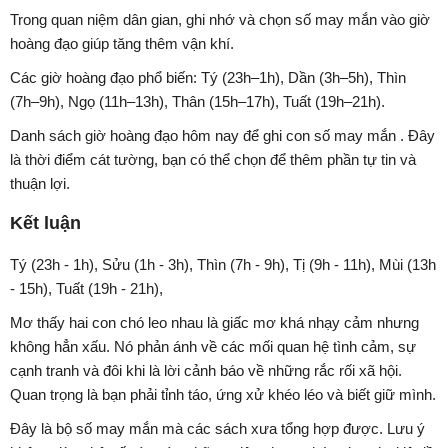
Trong quan niệm dân gian, ghi nhớ và chọn số may mắn vào giờ
hoàng đạo giúp tăng thêm vận khí.
Các giờ hoàng đạo phổ biến: Tý (23h–1h), Dần (3h–5h), Thìn
(7h–9h), Ngọ (11h–13h), Thân (15h–17h), Tuất (19h–21h).
Danh sách giờ hoàng đạo hôm nay để ghi con số may mắn . Đây
là thời điểm cát tường, bạn có thể chọn để thêm phần tự tin và
thuận lợi.
Kết luận
Tý (23h - 1h), Sửu (1h - 3h), Thìn (7h - 9h), Tị (9h - 11h), Mùi (13h
- 15h), Tuất (19h - 21h),
Mơ thấy hai con chó leo nhau là giấc mơ khá nhạy cảm nhưng
không hẳn xấu. Nó phản ánh về các mối quan hệ tình cảm, sự
cạnh tranh và đôi khi là lời cảnh báo về những rắc rối xã hội.
Quan trọng là bạn phải tỉnh táo, ứng xử khéo léo và biết giữ mình.
Đây là bộ số may mắn mà các sách xưa tổng hợp được. Lưu ý