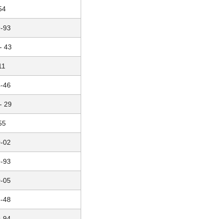
54
-93
- 43
11
-46
- 29
55
-02
-93
-05
-48
-94