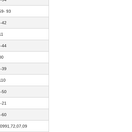
59- 93
-42
11
-44
00
-39
110
-50
-21
-60
0991,72,07,09