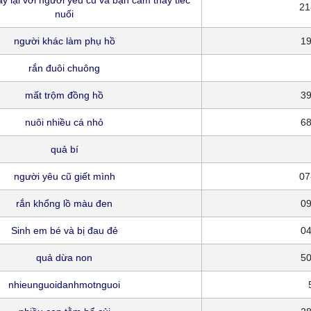
y lại với người yêu cũ và bạn cảm thấy tiếc
21
nuối
người khác làm phụ hồ
19
rắn đuôi chuông
mất trộm đồng hồ
39
nuôi nhiều cá nhỏ
68
quả bí
người yêu cũ giết mình
07
rắn khổng lồ màu đen
09
Sinh em bé và bị đau đẻ
04
quả dừa non
50
nhieunguoidanhmotnguoi