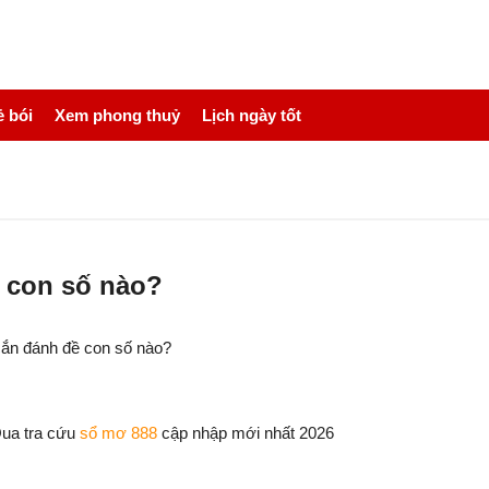
 bói
Xem phong thuỷ
Lịch ngày tốt
ề con số nào?
 cắn đánh đề con số nào?
Qua tra cứu
sổ mơ 888
cập nhập mới nhất 2026