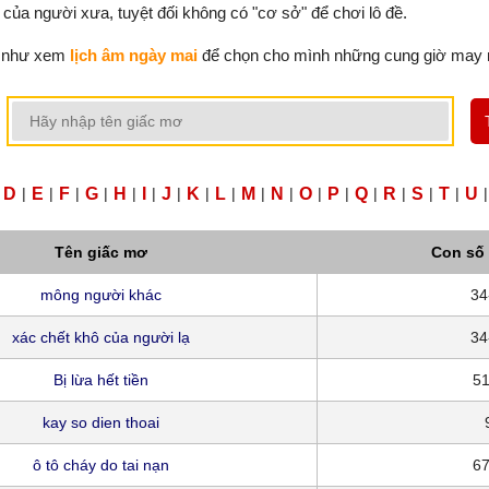
 của người xưa, tuyệt đối không có "cơ sở" để chơi lô đề.
 như xem
lịch âm ngày mai
để chọn cho mình những cung giờ may
D
|
E
|
F
|
G
|
H
|
I
|
J
|
K
|
L
|
M
|
N
|
O
|
P
|
Q
|
R
|
S
|
T
|
U
|
Tên giấc mơ
Con số
mông người khác
34
xác chết khô của người lạ
34
Bị lừa hết tiền
51
kay so dien thoai
ô tô cháy do tai nạn
67