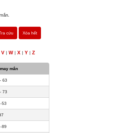
 mắn.
Tra cứu
Xóa hết
V
|
W
|
X
|
Y
|
Z
 may mắn
- 63
- 73
-53
97
-89