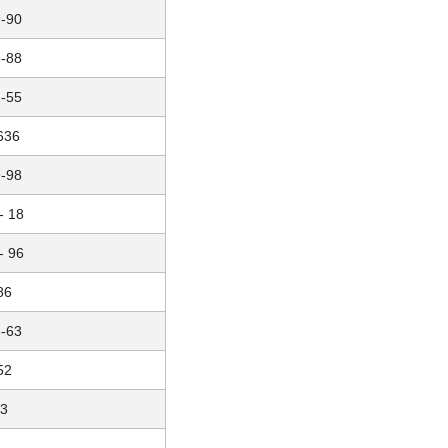
-90
-88
-55
636
-98
- 18
- 96
86
-63
52
3