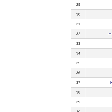
29
30
31
32
mo
33
34
35
36
37
N
38
39
40