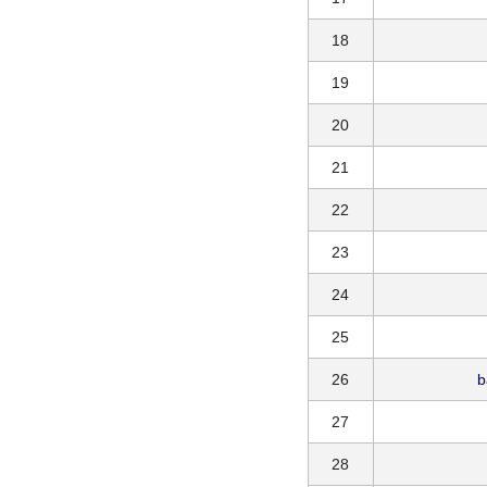
18
19
20
21
22
23
24
25
26
b
27
28