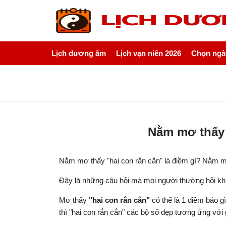
Lịch dương âm
Lịch vạn niên 2026
Chọn ngày
Nằm mơ thấy 
Nằm mơ thấy "hai con rắn cắn" là điềm gì? Nằm m
Đây là những câu hỏi mà mọi người thường hỏi k
Mơ thấy
"hai con rắn cắn"
có thể là 1 điềm báo g
thì "hai con rắn cắn" các bộ số đẹp tương ứng với