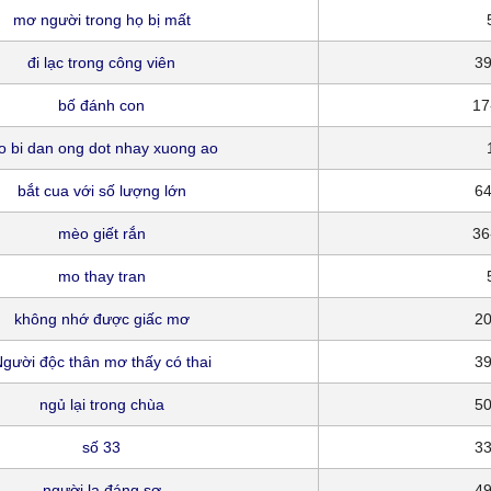
mơ người trong họ bị mất
đi lạc trong công viên
39
bố đánh con
17
 bi dan ong dot nhay xuong ao
bắt cua với số lượng lớn
64
mèo giết rắn
36
mo thay tran
không nhớ được giấc mơ
20
gười độc thân mơ thấy có thai
39
ngủ lại trong chùa
50
số 33
33
người lạ đáng sợ
49