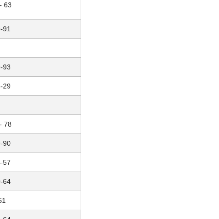
- 63
-91
-93
-29
- 78
-90
-57
-64
51