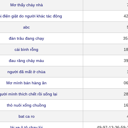
Mơ thấy cháy nhà
ị điện giật do người khác tác động
42
abc
đàn trâu đang chạy
35
cái bình rỗng
18
đau răng chảy máu
39
người đã mất ở chùa
Mơ mình bán hàng ăn
06
ười mình thích chết rồi sống lại
28
thỏ nuôi xổng chuồng
16
bat ca ro
lái xe ô tô chạy lùi
49-97-13-36-59-