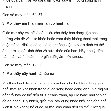
khỏe của bản thân và đang tìm cách duy trì một lối sống lành
mạnh.
Con số may mắn: 64, 57
3. Mơ thấy mình ăn món ăn có hành lá
Giấc mơ này có thể là dấu hiệu cho thấy bạn đang gặp phải
những vấn đề về sức khỏe hoặc cảm thấy không thoải mái trong
cuộc sống. Những căng thẳng từ công việc hay gia đình có thể
ảnh hưởng đến tinh thần và sức khỏe của bạn. Hãy chú ý đến
bản thân và tìm cách thư giãn để giảm bớt stress.
Con số may mắn: 12, 56
4. Mơ thấy cây hành lá héo úa
Mơ thấy hành lá héo có thể là điềm báo cho biết bạn đang gặp
phải một số khó khăn trong cuộc sống hoặc công việc. Những sự
cản trở này có thể đến từ sự cạnh tranh, áp lực hoặc những vấn
đề cá nhân. Tuy nhiên, giấc mơ này cũng nhắc nhở bạn cần phải
kiên trì và không bỏ cuộc, vì mọi khó khăn đều có thể vượt qua.